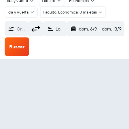
Ida y vuelta
1 adulto
Económica
Ida y vuelta
1 adulto, Económica, 0 maletas
Origen
Los Ángeles Internacional de Los Ángeles (LAX)
dom. 6/9
-
dom. 13/9
Buscar