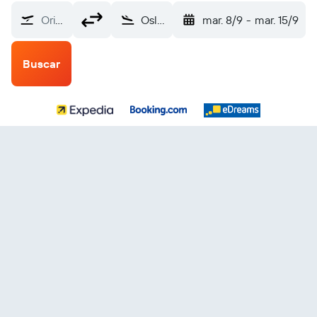
Origen
Oslo Sandefjord-Torp (TRF)
mar. 8/9
-
mar. 15/9
Buscar