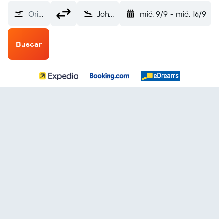
Origen
Johnstown Cambria County (JST)
mié. 9/9
-
mié. 16/9
Buscar