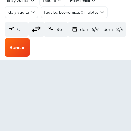
Ida y vuelta
1 adulto
Económica
Ida y vuelta
1 adulto, Económica, 0 maletas
Origen
Sendai (SDJ)
dom. 6/9
-
dom. 13/9
Buscar