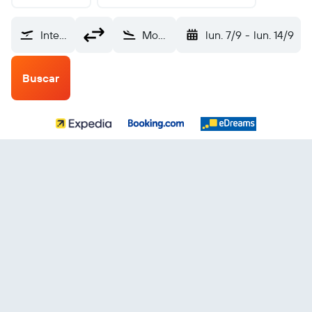
Internacional Las Américas (SDQ)
Mongomo President Obiang Nguema Intl (GEM)
lun. 7/9
-
lun. 14/9
Buscar