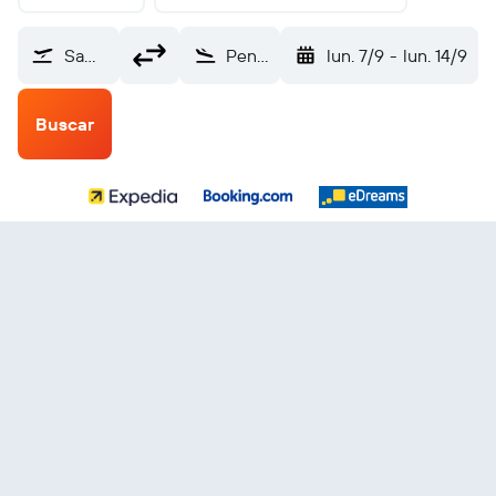
Samaná El Catey (AZS)
Penticton (YYF)
lun. 7/9
-
lun. 14/9
Buscar