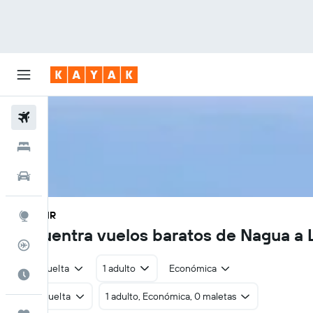
Vuelos
Hoteles
Autos
AZS - LIR
Explore
Encuentra vuelos baratos de Nagua a L
Rastreador
Ida y vuelta
1 adulto
Económica
Cuándo ir
Ida y vuelta
1 adulto, Económica, 0 maletas