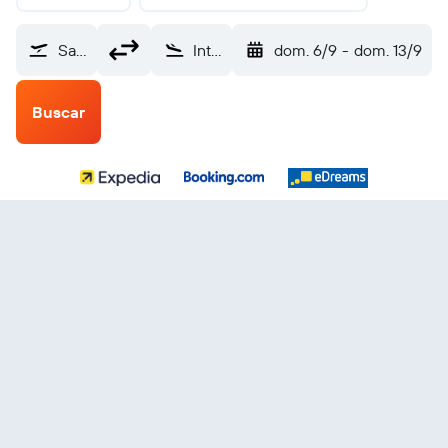
Samaná El Catey (AZS)
Internacional de Dallas-Fort Worth (DFW)
dom. 6/9
-
dom. 13/9
Buscar