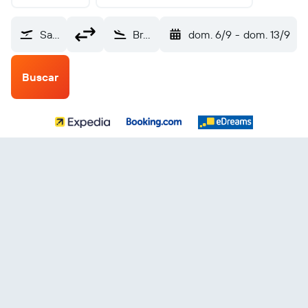
Samaná El Catey (AZS)
Branson (BKG)
dom. 6/9
-
dom. 13/9
Buscar