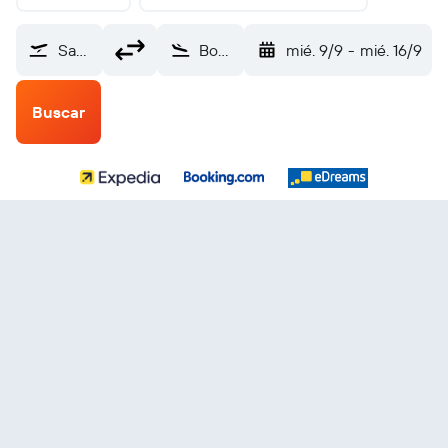
Samaná El Catey (AZS)
Bogotá Internacional El Dorado (BOG)
mié. 9/9
-
mié. 16/9
Buscar