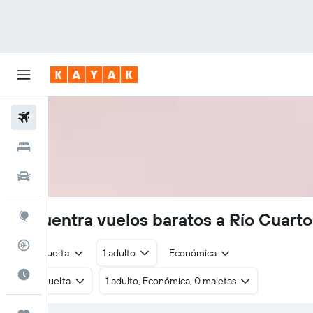
Vuelos
Hoteles
Autos
Encuentra vuelos baratos a Río Cuarto
Explore
Rastreador
Ida y vuelta
1 adulto
Económica
Cuándo ir
Ida y vuelta
1 adulto, Económica, 0 maletas