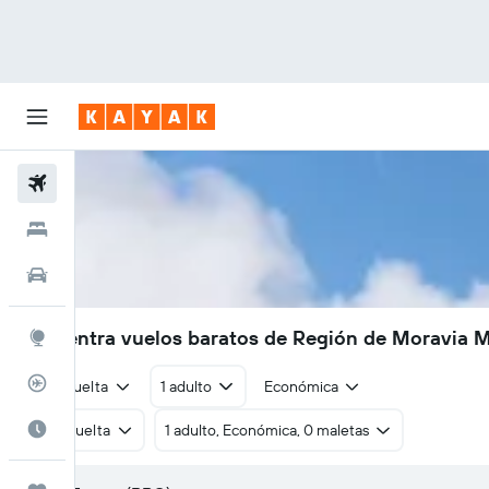
Vuelos
Hoteles
Autos
Encuentra vuelos baratos de Región de Moravia M
Explore
Rastreador
Ida y vuelta
1 adulto
Económica
Cuándo ir
Ida y vuelta
1 adulto, Económica, 0 maletas