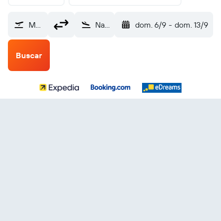
Manta (MEC)
Nagua Samaná El Catey (AZS)
dom. 6/9
-
dom. 13/9
Buscar