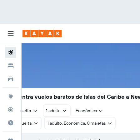
Vuelos
Hoteles
Autos
Encuentra vuelos baratos de Islas del Caribe a N
Explore
Rastreador
Ida y vuelta
1 adulto
Económica
Cuándo ir
Ida y vuelta
1 adulto, Económica, 0 maletas