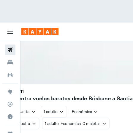
Vuelos
Hoteles
Autos
BNE - STI
Explore
Encuentra vuelos baratos desde Brisbane a Santia
Rastreador
Ida y vuelta
1 adulto
Económica
Cuándo ir
Ida y vuelta
1 adulto, Económica, 0 maletas