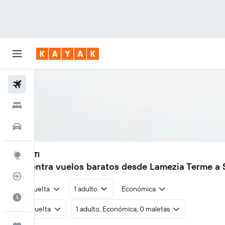
Vuelos
Hoteles
Autos
SUF - STI
Explore
Encuentra vuelos baratos desde Lamezia Terme a 
Rastreador
Ida y vuelta
1 adulto
Económica
Cuándo ir
Ida y vuelta
1 adulto, Económica, 0 maletas