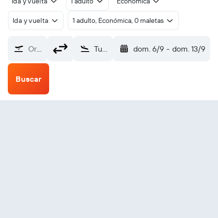
Ida y vuelta
1 adulto
Económica
Ida y vuelta
1 adulto, Económica, 0 maletas
Origen
Tumling Tar (TMI)
dom. 6/9
-
dom. 13/9
Buscar