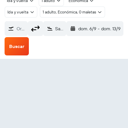
Ida y vuelta
1 adulto
Económica
Ida y vuelta
1 adulto, Económica, 0 maletas
Origen
Sault Ste Marie (YAM)
dom. 6/9
-
dom. 13/9
Buscar