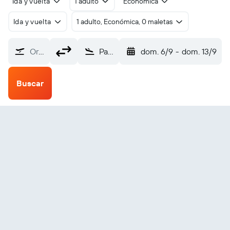
Ida y vuelta
1 adulto
Económica
Ida y vuelta
1 adulto, Económica, 0 maletas
Origen
Paramaribo Zorg en Hoop (ORG)
dom. 6/9
-
dom. 13/9
Buscar