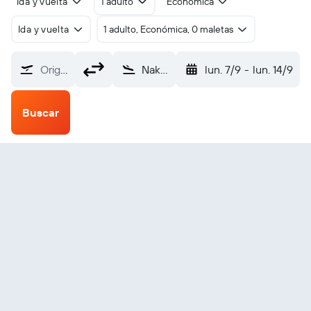
Ida y vuelta
1 adulto
Económica
Ida y vuelta
1 adulto, Económica, 0 maletas
Origen
Nakashibetsu (SHB)
lun. 7/9
-
lun. 14/9
Buscar