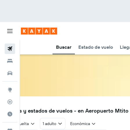
Buscar
Estado de vuelo
Lleg
Vuelos
Hoteles
Autos
Explore
Rastreador
ILU
Vuelos y estados de vuelos - en Aeropuerto Mtito 
Cuándo ir
Ida y vuelta
1 adulto
Económica