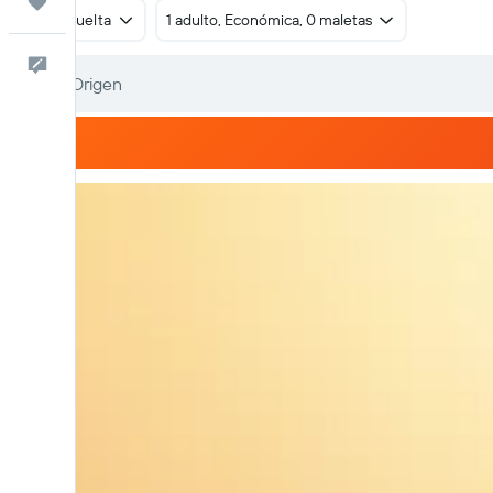
Trips
Ida y vuelta
1 adulto, Económica, 0 maletas
Comentarios