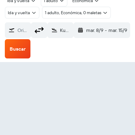
Ida y vuelta
1 adulto
Económica
Ida y vuelta
1 adulto, Económica, 0 maletas
Origen
Kugluktuk (YCO)
mar. 8/9
-
mar. 15/9
Buscar