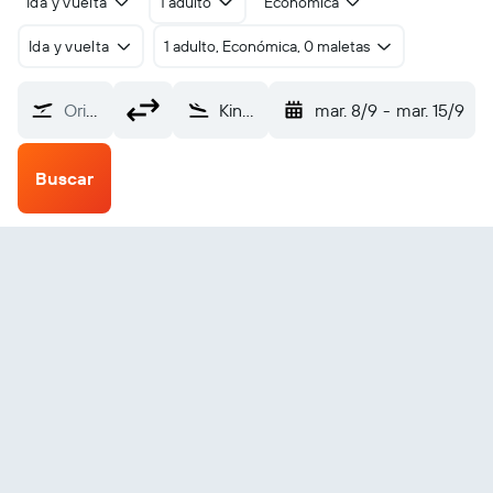
Ida y vuelta
1 adulto
Económica
Ida y vuelta
1 adulto, Económica, 0 maletas
Origen
Kingston (YGK)
mar. 8/9
-
mar. 15/9
Buscar