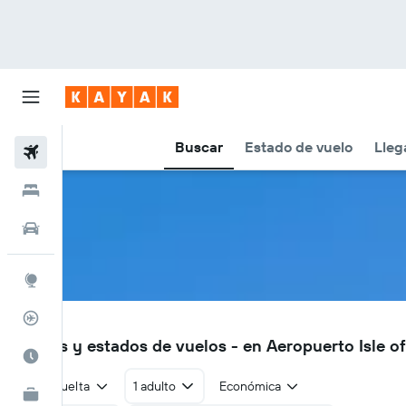
Buscar
Estado de vuelo
Lleg
Vuelos
Hoteles
Autos
Explore
Rastreador
ILY
Vuelos y estados de vuelos - en Aeropuerto Isle of
Cuándo ir
Ida y vuelta
1 adulto
Económica
KAYAK for Business
NUEVO