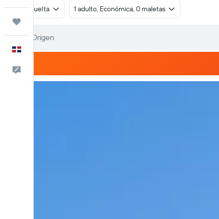
Ida y vuelta
1 adulto, Económica, 0 maletas
Trips
Español
Comentarios