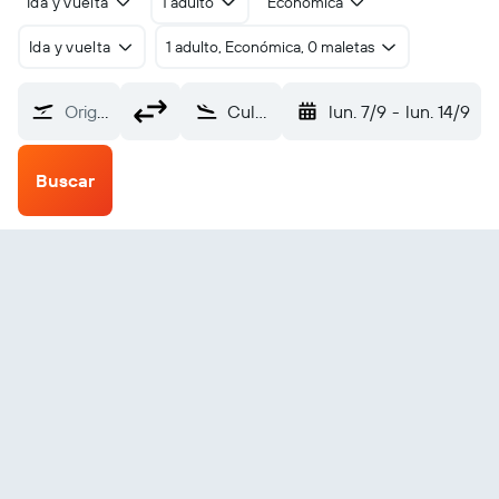
Ida y vuelta
1 adulto
Económica
Ida y vuelta
1 adulto, Económica, 0 maletas
Origen
Culebra (CPX)
lun. 7/9
-
lun. 14/9
Buscar