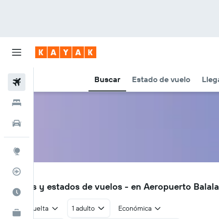
Buscar
Estado de vuelo
Lleg
Vuelos
Hoteles
Autos
Explore
Rastreador
BAS
Vuelos y estados de vuelos - en Aeropuerto Balala
Cuándo ir
Ida y vuelta
1 adulto
Económica
KAYAK for Business
NUEVO