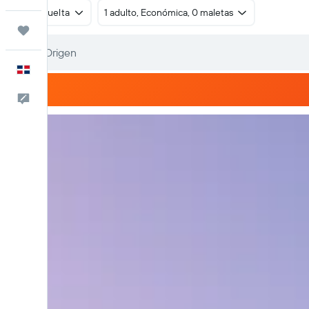
Ida y vuelta
1 adulto, Económica, 0 maletas
Trips
Español
Comentarios