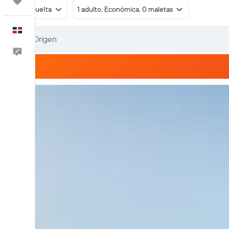
Trips
Ida y vuelta
1 adulto, Económica, 0 maletas
Español
Comentarios