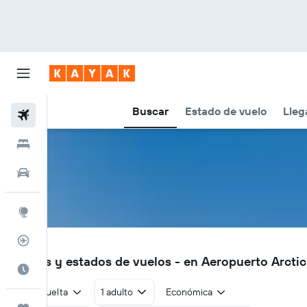
Buscar
Estado de vuelo
Lleg
Vuelos
Hoteles
Autos
Explore
Rastreador
ARC
Vuelos y estados de vuelos - en Aeropuerto Arcti
Cuándo ir
Ida y vuelta
1 adulto
Económica