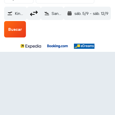
Kingsford Smith (SYD)
San Felipe de Puerto Plata La Union (POP)
sáb. 5/9
-
sáb. 12/9
Buscar