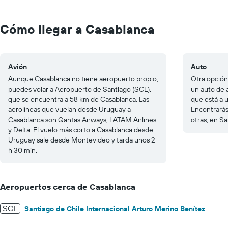
Range:
0
to
Cómo llegar a Casablanca
400.
Avión
Auto
Aunque Casablanca no tiene aeropuerto propio,
Otra opción
puedes volar a Aeropuerto de Santiago (SCL),
un auto de 
que se encuentra a 58 km de Casablanca. Las
que está a 
aerolíneas que vuelan desde Uruguay a
Encontrarás
Casablanca son Qantas Airways, LATAM Airlines
otras, en Sa
y Delta. El vuelo más corto a Casablanca desde
Uruguay sale desde Montevideo y tarda unos 2
h 30 min.
Aeropuertos cerca de Casablanca
SCL
Santiago de Chile Internacional Arturo Merino Benítez