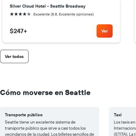
Silver Cloud Hotel - Seattle Broadway
4 estrellas
Excelente (8.8, Excelente opiniones)
$247
+
Ver
Ver todos
Cómo moverse en Seattle
Transporte público
Taxi
Seattle tiene un excelente sistema de
Los taxis e
transporte público que sirve a casi todos los
Internacion
vecindarios de la ciudad. Los billetes sencillos de
(STITA). La 