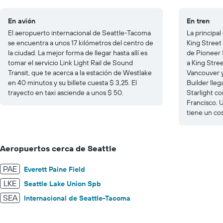
En avión
En tren
El aeropuerto internacional de Seattle-Tacoma
La principal
se encuentra a unos 17 kilómetros del centro de
King Street 
la ciudad. La mejor forma de llegar hasta allí es
de Pioneer 
tomar el servicio Link Light Rail de Sound
a King Stre
Transit, que te acerca a la estación de Westlake
Vancouver y
en 40 minutos y su billete cuesta $ 3,25. El
Builder lleg
trayecto en taxi asciende a unos $ 50.
Starlight c
Francisco. 
tiene un co
Aeropuertos cerca de Seattle
PAE
Everett Paine Field
LKE
Seattle Lake Union Spb
SEA
Internacional de Seattle-Tacoma