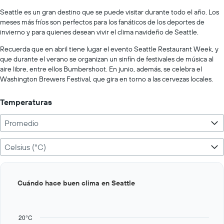
displaying
chart
values.
Seattle es un gran destino que se puede visitar durante todo el año. Los
Range:
meses más fríos son perfectos para los fanáticos de los deportes de
0
invierno y para quienes desean vivir el clima navideño de Seattle.
to
400.
Recuerda que en abril tiene lugar el evento Seattle Restaurant Week, y
que durante el verano se organizan un sinfín de festivales de música al
aire libre, entre ellos Bumbershoot. En junio, además, se celebra el
Washington Brewers Festival, que gira en torno a las cervezas locales.
Temperaturas
Promedio
Celsius (°C)
Bar
Chart
Cuándo hace buen clima en Seattle
graphic.
chart
with
12
bars.
20°C