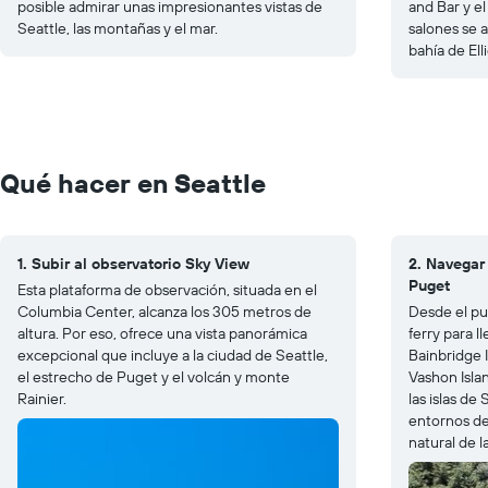
posible admirar unas impresionantes vistas de
and Bar y e
Seattle, las montañas y el mar.
salones se a
bahía de Elli
Qué hacer en Seattle
1. Subir al observatorio Sky View
2. Navegar 
Puget
Esta plataforma de observación, situada en el
Columbia Center, alcanza los 305 metros de
Desde el pu
altura. Por eso, ofrece una vista panorámica
ferry para ll
excepcional que incluye a la ciudad de Seattle,
Bainbridge I
el estrecho de Puget y el volcán y monte
Vashon Isla
Rainier.
las islas de
entornos de
natural de l