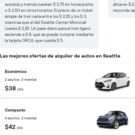
autobús y tranvía cuestan $ 2,75 en horas punta,
sitúa en $ 2
o $ 2,50 en otros horarios. El precio de un ticket
recorrido as
simple de tren varía entre los $ 2,25 y los $ 3,
mientras que el del Seattle Center Monorail
cuesta $ 2,25. Un pase diario para el tren ligero
asciende a $ 8, que se puede comprar mediante
la tarjeta ORCA, que cuesta $ 5.
Las mejores ofertas de alquiler de autos en Seattle
Económico
2 adultos, 2 maletas
$38
/día
Compacto
4 adultos, 2 maletas
$42
/día