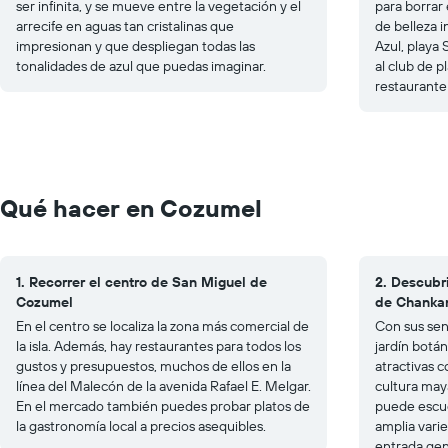
ser infinita, y se mueve entre la vegetación y el
para borrar 
arrecife en aguas tan cristalinas que
de belleza 
impresionan y que despliegan todas las
Azul, playa 
tonalidades de azul que puedas imaginar.
al club de 
restaurante 
Qué hacer en Cozumel
1. Recorrer el centro de San Miguel de
2. Descubri
Cozumel
de Chanka
En el centro se localiza la zona más comercial de
Con sus sen
la isla. Además, hay restaurantes para todos los
jardín botá
gustos y presupuestos, muchos de ellos en la
atractivas 
línea del Malecón de la avenida Rafael E. Melgar.
cultura maya
En el mercado también puedes probar platos de
puede escuc
la gastronomía local a precios asequibles.
amplia varie
entrada ge