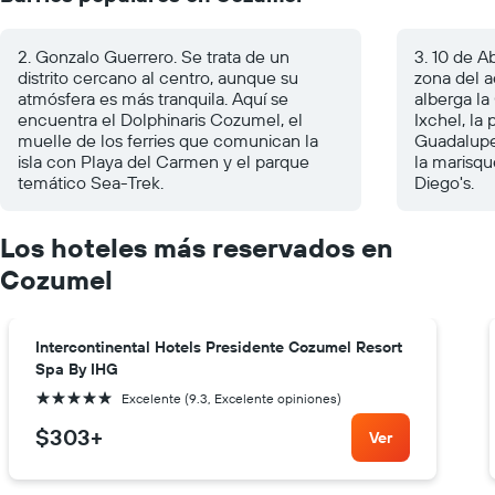
2. Gonzalo Guerrero. Se trata de un
3. 10 de Ab
distrito cercano al centro, aunque su
zona del ae
atmósfera es más tranquila. Aquí se
alberga la
encuentra el Dolphinaris Cozumel, el
Ixchel, la
muelle de los ferries que comunican la
Guadalupe
isla con Playa del Carmen y el parque
la marisqu
temático Sea-Trek.
Diego's.
Los hoteles más reservados en
Cozumel
Intercontinental Hotels Presidente Cozumel Resort
Spa By IHG
5 estrellas
Excelente (9.3, Excelente opiniones)
$303
+
Ver