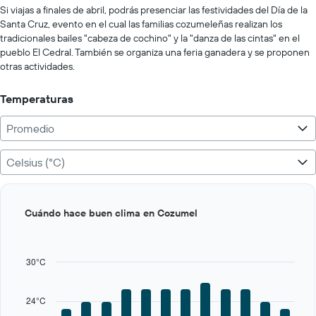
Si viajas a finales de abril, podrás presenciar las festividades del Día de la
Santa Cruz, evento en el cual las familias cozumeleñas realizan los
tradicionales bailes "cabeza de cochino" y la "danza de las cintas" en el
pueblo El Cedral. También se organiza una feria ganadera y se proponen
otras actividades.
Temperaturas
Promedio
Celsius (°C)
Bar
Chart
Cuándo hace buen clima en Cozumel
graphic.
chart
with
12
bars.
30°C
The
chart
24°C
has