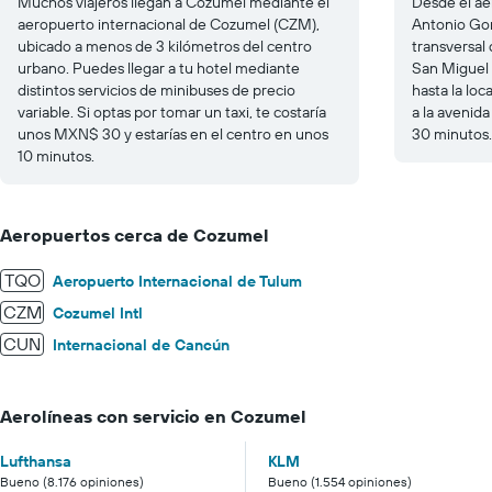
Muchos viajeros llegan a Cozumel mediante el
Desde el aer
aeropuerto internacional de Cozumel (CZM),
Antonio Gon
ubicado a menos de 3 kilómetros del centro
transversal
urbano. Puedes llegar a tu hotel mediante
San Miguel 
distintos servicios de minibuses de precio
hasta la lo
variable. Si optas por tomar un taxi, te costaría
a la avenida
unos MXN$ 30 y estarías en el centro en unos
30 minutos.
10 minutos.
Aeropuertos cerca de Cozumel
TQO
Aeropuerto Internacional de Tulum
CZM
Cozumel Intl
CUN
Internacional de Cancún
Aerolíneas con servicio en Cozumel
Lufthansa
KLM
Bueno (8.176 opiniones)
Bueno (1.554 opiniones)