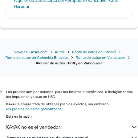
Alquiler de autos cerca del Aeropuerto Vancouver Coal
Harbour
www.es.KAYAK.com
Autos
Renta de autos en Canadá
Renta de autos en Colombia Británica
Renta de autos en Vancouver
Alquiler de autos Thrifty en Vancouver
Los precios son por persona, para los boletos electrónicos, e incluyen todos
*
los impuestos y tasas en USD.
KAYAK siempre trata de obtener precios exactos, sin embargo,
los precios no están garantizados
.
Esta es la razón:
KAYAK no es el vendedor.
Agregamos montones de datos para ti