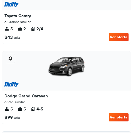
Toyota Camry
o Grande similar
5
2
2/4
$43
Ver oferta
/día
Dodge Grand Caravan
o Van similar
5
5
4-5
$99
Ver oferta
/día