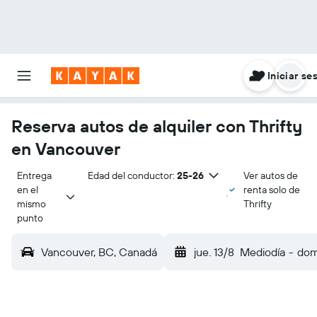
Iniciar se
Reserva autos de alquiler con Thrifty
en Vancouver
Entrega 
Edad del conductor:
25-26
Ver autos de
en el 
renta solo de
mismo 
Thrifty
punto
Vancouver, BC, Canadá
jue. 13/8
Mediodía
-
dom