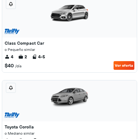
Class Compact Car
o Pequeño similar
4
2
4-5
$40
Ver oferta
/día
Toyota Corolla
o Mediano similar