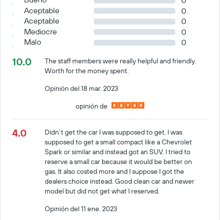
0
Aceptable
0
Aceptable
0
Mediocre
0
Malo
0
10.0
The staff members were really helpful and friendly.
Worth for the money spent.
Opinión del 18 mar. 2023
opinión de
4.0
Didn’t get the car I was supposed to get. I was
supposed to get a small compact like a Chevrolet
Spark or similar and instead got an SUV. I tried to
reserve a small car because it would be better on
gas. It also costed more and I suppose I got the
dealers choice instead. Good clean car and newer
model but did not get what I reserved.
Opinión del 11 ene. 2023