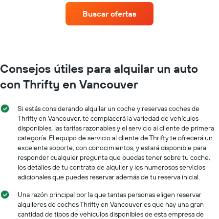
de
un
Buscar ofertas
un
auto
auto
de
de
renta
renta.
por
mes.
El
Consejos útiles para alquilar un auto
gráfico
con Thrifty en Vancouver
muestra
1
eje
Si estás considerando alquilar un coche y reservas coches de
X
Thrifty en Vancouver, te complacerá la variedad de vehículos
que
disponibles, las tarifas razonables y el servicio al cliente de primera
indica
categoría. El equipo de servicio al cliente de Thrifty te ofrecerá un
los
meses
excelente soporte, con conocimientos, y estará disponible para
del
responder cualquier pregunta que puedas tener sobre tu coche,
año.
los detalles de tu contrato de alquiler y los numerosos servicios
El
adicionales que puedes reservar además de tu reserva inicial.
gráfico
muestra
Una razón principal por la que tantas personas eligen reservar
1
alquileres de coches Thrifty en Vancouver es que hay una gran
eje
cantidad de tipos de vehículos disponibles de esta empresa de