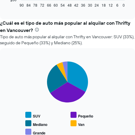
muestra
90
84
78
72
66
60
54
48
42
36
30
24
18
12
6
0
End
of
cómo
interactive
varía
chart
el
¿Cuál es el tipo de auto más popular al alquilar con Thrifty
precio
en Vancouver?
de
Tipo de auto más popular al alquilar con Thrifty en Vancouver: SUV (33%),
un
seguido de Pequeño (33%) y Mediano (25%).
auto
de
renta
a
Pie
Chart
medida
graphic.
chart
que
with
se
5
slices.
acerca
la
El
fecha
siguiente
de
gráfico
la
muestra
reserva.
SUV
Pequeño
el
El
precio
gráfico
Mediano
Van
promedio
muestra
Grande
End