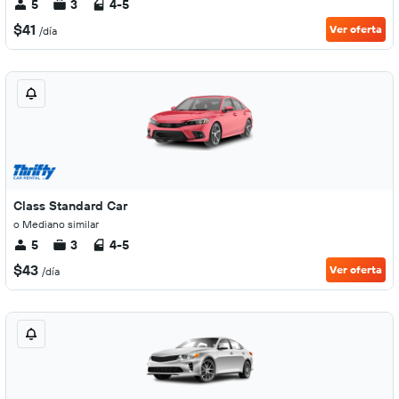
5
3
4-5
$41
Ver oferta
/día
Class Standard Car
o Mediano similar
5
3
4-5
$43
Ver oferta
/día