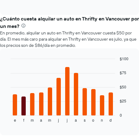
de
1
of
los
eje
interactive
tipos
chart
X
de
¿Cuánto cuesta alquilar un auto en Thrifty en Vancouver por
que
autos
indica
un mes?
más
la
En promedio, alquilar un auto en Thrifty en Vancouver cuesta $50 por
populares.
cantidad
día. El mes más caro para alquilar en Thrifty en Vancouver es julio, ya que
de
los precios son de $86/día en promedio.
días
previos
$100
a
Bar
la
Chart
graphic.
chart
reserva.
$75
with
El
12
gráfico
bars.
$50
muestra
1
El
$25
eje
siguiente
Y
gráfico
que
muestra
0
indica
e
f
m
a
m
j
j
a
s
o
n
d
el
End
el
of
precio
interactive
precio
promedio
chart
promedio
de