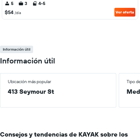
5
3
4-5
$54
Ver oferta
/día
Información útil
Información útil
Ubicación más popular
Tipo d
413 Seymour St
Med
Consejos y tendencias de KAYAK sobre los