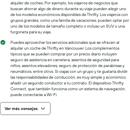
Y
alquiler de coches. Por ejemplo, los viajeros de negocios que
que
buscan ahorrar algo de dinero durante su viaje pueden elegir uno
indica
de los modelos económicos disponibles de Thrifty. Los viajeros con
el
grupos grandes, como una familia de vacaciones, pueden optar por
precio
uno de los modelos de tamaño completo o incluso un SUV o una
promedio
furgoneta para su viaje.
de
un
Puedes aprovechar los servicios adicionales que se ofrecen al
auto
alquilar un coche de Thrifty en Vancouver. Los complementos
de
típicos que se pueden comprar por un precio diario incluyen
renta
seguro de asistencia en carretera, asientos de seguridad para
por
niños, asientos elevadores, seguro de protección de parabrisas y
día.
neumáticos, entre otros. Si viajas con un grupo y te gustaría dividir
las responsabilidades de conducción, es muy simple y económico
añadir un segundo conductor a tu contrato. El dispositivo Thrifty
Connect, que también funciona como un sistema de navegación,
puede conectarse a Wi-Fi.
Ver más consejos