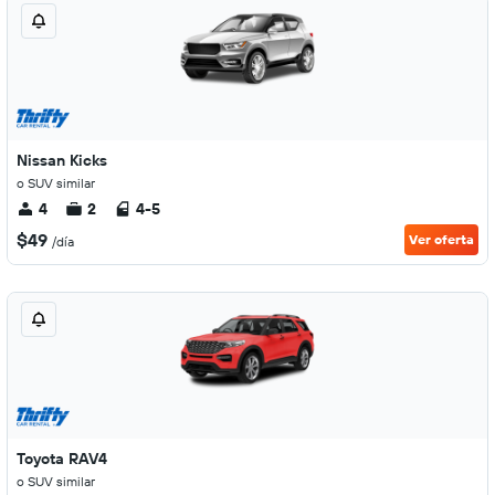
Nissan Kicks
o SUV similar
4
2
4-5
$49
Ver oferta
/día
Toyota RAV4
o SUV similar