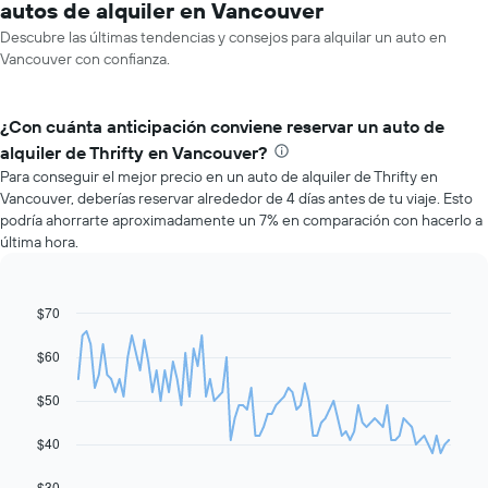
autos de alquiler en Vancouver
Descubre las últimas tendencias y consejos para alquilar un auto en
Vancouver con confianza.
¿Con cuánta anticipación conviene reservar un auto de
alquiler de Thrifty en Vancouver?
Para conseguir el mejor precio en un auto de alquiler de Thrifty en
Vancouver, deberías reservar alrededor de 4 días antes de tu viaje. Esto
podría ahorrarte aproximadamente un 7% en comparación con hacerlo a
última hora.
$70
Line
Chart
graphic.
chart
with
$60
91
data
$50
points.
El
$40
siguiente
gráfico
$30