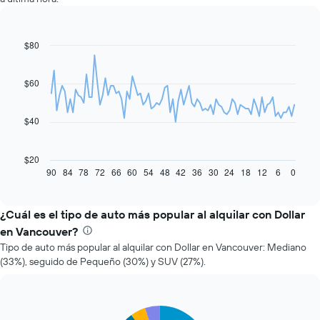
$80
Line
Chart
graphic.
chart
with
91
$60
data
points.
$40
El
siguiente
gráfico
$20
muestra
90
84
78
72
66
60
54
48
42
36
30
24
18
12
6
0
End
of
cómo
interactive
varía
chart
el
¿Cuál es el tipo de auto más popular al alquilar con Dollar
precio
en Vancouver?
de
Tipo de auto más popular al alquilar con Dollar en Vancouver: Mediano
un
(33%), seguido de Pequeño (30%) y SUV (27%).
auto
de
renta
a
Pie
Chart
medida