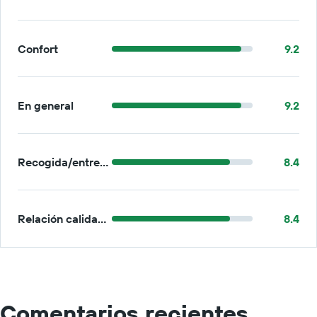
Confort
9.2
En general
9.2
Recogida/entrega
8.4
Relación calidad-precio
8.4
Comentarios recientes