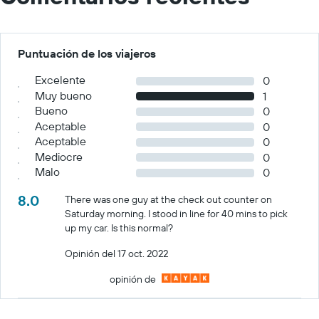
Puntuación de los viajeros
Excelente
0
Muy bueno
1
Bueno
0
Aceptable
0
Aceptable
0
Mediocre
0
Malo
0
8.0
There was one guy at the check out counter on
Saturday morning. I stood in line for 40 mins to pick
up my car. Is this normal?
Opinión del 17 oct. 2022
opinión de