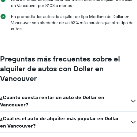
X
en Vancouver por $108 o menos
que
indica
En promedio, los autos de alquiler de tipo Mediano de Dollar en
los
Vancouver son alrededor de un 53% más baratos que otro tipo de
meses
autos.
del
año.
El
gráfico
muestra
Preguntas más frecuentes sobre el
1
eje
alquiler de autos con Dollar en
Y
que
Vancouver
indica
el
precio
¿Cuánto cuesta rentar un auto de Dollar en
promedio
Vancouver?
de
un
auto
¿Cuál es el auto de alquiler más popular en Dollar
de
en Vancouver?
renta
por