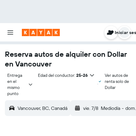
Iniciar se
Reserva autos de alquiler con Dollar
en Vancouver
Entrega 
Edad del conductor:
25-26
Ver autos de
en el 
renta solo de
mismo 
Dollar
punto
Vancouver, BC, Canadá
vie. 7/8
Mediodía
-
dom.