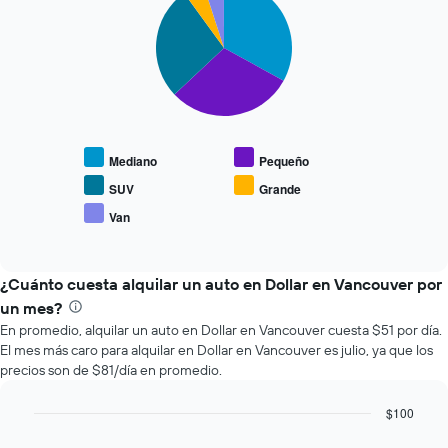
graphic.
chart
que
with
se
5
slices.
acerca
la
El
fecha
siguiente
de
gráfico
la
muestra
reserva.
Mediano
Pequeño
el
El
precio
gráfico
SUV
Grande
promedio
muestra
Van
End
de
1
of
los
eje
interactive
tipos
chart
X
de
¿Cuánto cuesta alquilar un auto en Dollar en Vancouver por
que
autos
indica
un mes?
más
la
En promedio, alquilar un auto en Dollar en Vancouver cuesta $51 por día.
populares.
cantidad
El mes más caro para alquilar en Dollar en Vancouver es julio, ya que los
de
precios son de $81/día en promedio.
días
previos
$100
a
Bar
la
Chart
graphic.