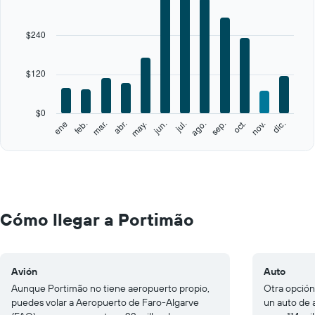
axis
displaying
categories.
$240
Range:
12
categories.
$120
The
chart
has
$0
1
feb.
may.
ago.
nov.
ene
abr.
jul.
oct.
mar.
jun.
sep.
dic.
Y
End
of
axis
interactive
displaying
chart
values.
Range:
0
to
Cómo llegar a Portimão
600.
Avión
Auto
Aunque Portimão no tiene aeropuerto propio,
Otra opción
puedes volar a Aeropuerto de Faro-Algarve
un auto de a