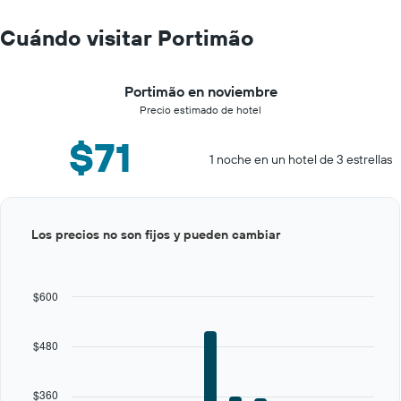
Cuándo visitar Portimão
Portimão en noviembre
Precio estimado de hotel
$71
1 noche en un hotel de 3 estrellas
Bar
Chart
Los precios no son fijos y pueden cambiar
graphic.
chart
with
12
bars.
$600
The
chart
$480
has
1
X
$360