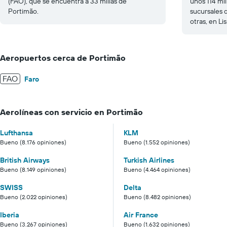
(FAO), que se encuentra a 33 millas de
unos 114 mi
Portimão.
sucursales 
otras, en Li
Aeropuertos cerca de Portimão
FAO
Faro
Aerolíneas con servicio en Portimão
Lufthansa
KLM
Bueno (8.176 opiniones)
Bueno (1.552 opiniones)
British Airways
Turkish Airlines
Bueno (8.149 opiniones)
Bueno (4.464 opiniones)
SWISS
Delta
Bueno (2.022 opiniones)
Bueno (8.482 opiniones)
Iberia
Air France
Bueno (3.267 opiniones)
Bueno (1.632 opiniones)