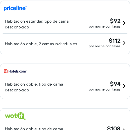
$92
Habitación estándar, tipo de cama
por noche con tasas
desconocido
$112
Habitación doble, 2 camas individuales
por noche con tasas
$94
Habitación doble, tipo de cama
por noche con tasas
desconocido
$108
Habitación doble, tipo de cama