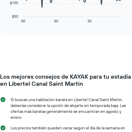
muestra
$100
El
1
siguiente
eje
cuadro
$50
X
muestra
90
60
30
End
que
of
cómo
interactive
indica
varía
chart
los
el
días
precio
de
de
la
una
semana.
habitación
El
a
gráfico
medida
muestra
Los mejores consejos de KAYAK para tu estadía
que
1
se
en Libertel Canal Saint Martin
eje
acerca
Y
la
que
fecha
Si buscas una habitación barata en Libertel Canal Saint Martin,
indica
de
deberías considerar la opción de alojarte en temporada baja. Las
el
la
ofertas más baratas generalmente se encuentran en agosto y
precio
estadía
enero.
promedio
El
de
gráfico
Los precios también pueden variar según el día de la semana en
una