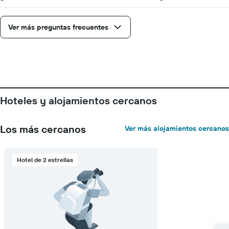
precio
promedio
de
Ver más preguntas frecuentes
una
habitación
Hoteles y alojamientos cercanos
Los más cercanos
Ver más alojamientos cercanos
Hotel de 2 estrellas