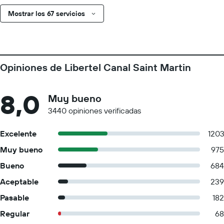
Mostrar los 67 servicios
Opiniones de Libertel Canal Saint Martin
8,0
Muy bueno
3440 opiniones verificadas
Excelente
120
Muy bueno
975
Bueno
684
Aceptable
239
Pasable
182
Regular
68