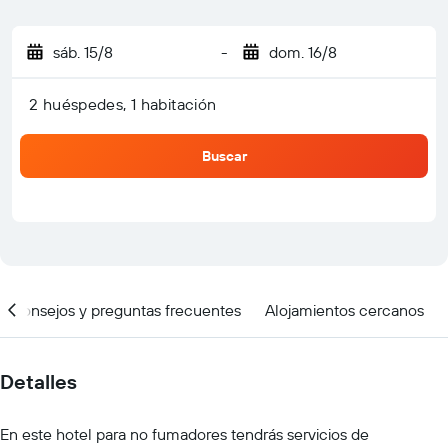
sáb. 15/8
-
dom. 16/8
2 huéspedes, 1 habitación
Buscar
Consejos y preguntas frecuentes
Alojamientos cercanos
Detalles
En este hotel para no fumadores tendrás servicios de