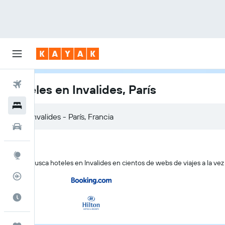
Vuelos
Hoteles en Invalides, París
Hoteles
Autos
Explore
KAYAK busca hoteles en Invalides en cientos de webs de viajes a la vez
Rastreador
Cuándo ir