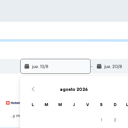
jue. 13/8
-
jue. 20/8
agosto 2026
L
M
M
J
V
S
D
...y más
1
2