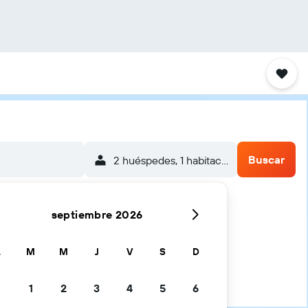
Buscar
2 huéspedes, 1 habitación
septiembre 2026
L
M
M
J
V
S
D
1
2
3
4
5
6