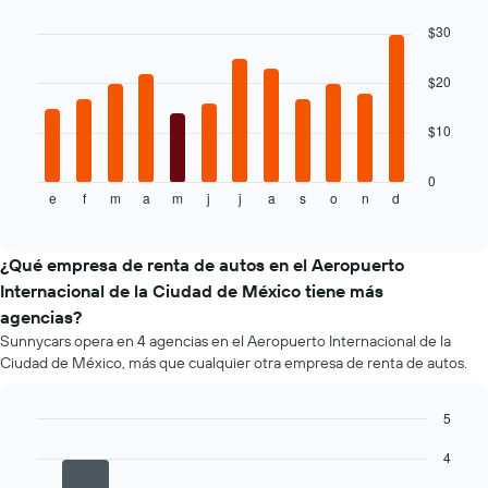
Bar
Chart
el
graphic.
chart
$30
precio
with
más
12
barato
bars.
$20
de
un
El
$10
auto
siguiente
de
gráfico
renta
muestra
0
e
f
m
a
m
j
j
a
s
o
n
d
por
el
End
of
empresa.
precio
interactive
promedio
chart
de
¿Qué empresa de renta de autos en el Aeropuerto
un
Internacional de la Ciudad de México tiene más
auto
agencias?
de
Sunnycars opera en 4 agencias en el Aeropuerto Internacional de la
renta
Ciudad de México, más que cualquier otra empresa de renta de autos.
por
mes.
El
5
gráfico
Bar
Chart
muestra
4
graphic.
chart
1
with