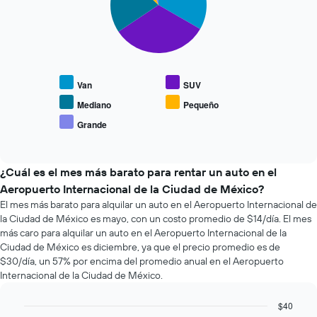
gráfico
reserva.
slices.
muestra
El
1
gráfico
El
eje
muestra
siguiente
X
1
gráfico
que
eje
muestra
indica
Y
Van
SUV
el
las
que
precio
Mediano
Pequeño
4
indica
promedio
empresas
Grande
el
End
de
más
precio
of
los
interactive
baratas
promedio
tipos
chart
de
de
de
¿Cuál es el mes más barato para rentar un auto en el
renta
un
autos
Aeropuerto Internacional de la Ciudad de México?
de
auto
más
El mes más barato para alquilar un auto en el Aeropuerto Internacional de
autos
de
populares.
El
la Ciudad de México es mayo, con un costo promedio de $14/día. El mes
renta.
gráfico
más caro para alquilar un auto en el Aeropuerto Internacional de la
muestra
Ciudad de México es diciembre, ya que el precio promedio es de
1
$30/día, un 57% por encima del promedio anual en el Aeropuerto
eje
Internacional de la Ciudad de México.
Y
que
$40
indica