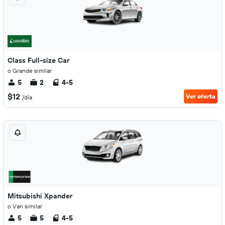
Class Full-size Car
o Grande similar
5
2
4-5
$12
Ver oferta
/día
Mitsubishi Xpander
o Van similar
5
5
4-5