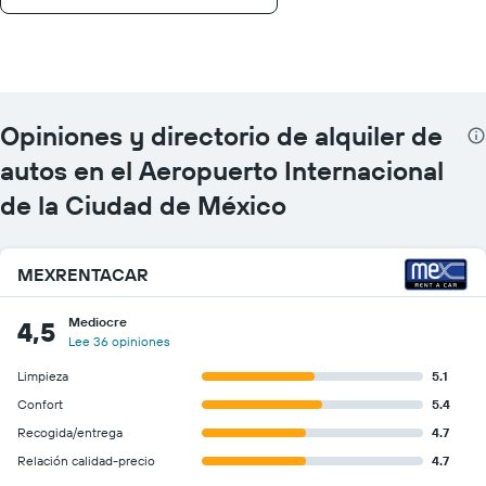
Opiniones y directorio de alquiler de
autos en el Aeropuerto Internacional
de la Ciudad de México
MEXRENTACAR
Mediocre
4,5
Lee 36 opiniones
Limpieza
5.1
Confort
5.4
Recogida/entrega
4.7
Relación calidad-precio
4.7