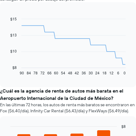
$15
Line
Chart
graphic.
chart
with
91
$13
data
points.
$10
El
siguiente
gráfico
$8
muestra
90
84
78
72
66
60
54
48
42
36
30
24
18
12
6
0
End
of
cómo
interactive
varía
chart
el
¿Cuál es la agencia de renta de autos más barata en el
precio
Aeropuerto Internacional de la Ciudad de México?
de
En las últimas 72 horas, los autos de renta más baratos se encontraron en
un
Fox ($6,40/día), Infinity Car Rental ($6,43/día) y FlexWays ($6,49/día).
auto
de
renta
$8
a
Bar
Chart
medida