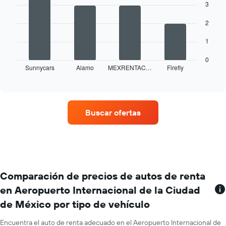
eje
4
3
X
bars.
que
2
indica
El
los
siguiente
1
meses
gráfico
del
muestra
0
Sunnycars
Alamo
MEXRENTAC…
Firefly
año.
las
End
of
El
cuatro
interactive
gráfico
empresas
chart
muestra
de
1
renta
Buscar ofertas
eje
de
Y
autos
que
con
indica
más
el
sucursales.
precio
El
promedio
gráfico
Comparación de precios de autos de renta
de
muestra
en Aeropuerto Internacional de la Ciudad
un
1
auto
de México por tipo de vehículo
eje
de
X
renta
que
Encuentra el auto de renta adecuado en el Aeropuerto Internacional de