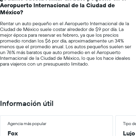
renta
Aeropuerto Internacional de la Ciudad de
The
por
chart
México?
empresa.
has
1
Rentar un auto pequeño en el Aeropuerto Internacional de la
Y
Ciudad de México suele costar alrededor de $9 por día. La
axis
mejor época para reservar es febrero, ya que los precios
displaying
promedio rondan los $6 por día, aproximadamente un 34%
values.
menos que el promedio anual. Los autos pequeños suelen ser
Range:
un 76% más baratos que auto promedio en el Aeropuerto
0
Internacional de la Ciudad de México, lo que los hace ideales
to
para viajeros con un presupuesto limitado.
75.
Información útil
Agencia más popular
Tipo d
Fox
Lujo