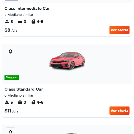
Class Intermediate Car
o Mediano similar
5
3
4-5
$8
Ver oferta
/día
Class Standard Car
o Mediano similar
5
3
4-5
$11
Ver oferta
/día