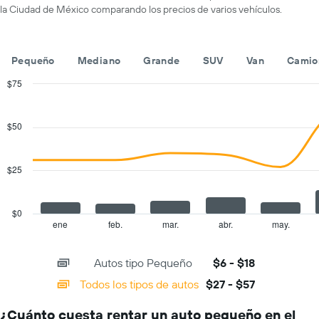
por
indica
la Ciudad de México comparando los precios de varios vehículos.
día.
las
empresas
de
Pequeño
Mediano
Grande
SUV
Van
Camio
renta
de
$75
autos.
Combination
Chart
El
graphic.
chart
gráfico
with
$50
muestra
2
1
data
series.
eje
$25
Y
The
que
chart
indica
has
el
$0
1
precio
ene
feb.
mar.
abr.
may.
End
of
X
más
interactive
axis
barato
chart
Autos tipo Pequeño
$6 - $18
displaying
de
categories.
un
Todos los tipos de autos
$27 - $57
Range:
auto
14
de
¿Cuánto cuesta rentar un auto pequeño en el
categories.