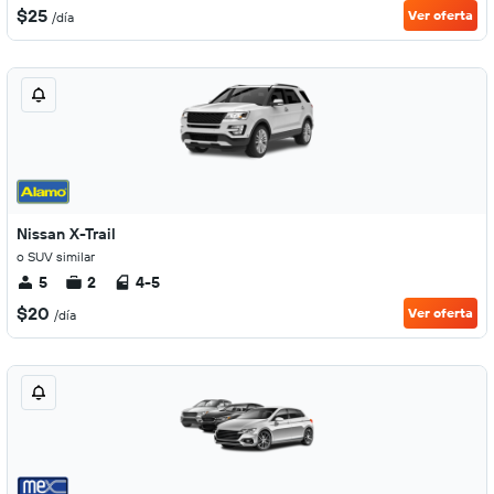
$25
Ver oferta
/día
Nissan X-Trail
o SUV similar
5
2
4-5
$20
Ver oferta
/día