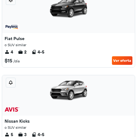
Fiat Pulse
o SUV similar
4
2
4-5
$15
Ver oferta
/día
Nissan Kicks
o SUV similar
5
3
4-5