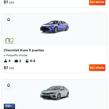
$7
Ver oferta
/día
Chevrolet Aveo 5 puertas
o Pequeño similar
4
2
4-5
$7
Ver oferta
/día