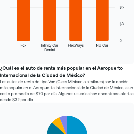
graphic.
chart
que
with
$5
se
4
bars.
acerca
la
$3
El
fecha
siguiente
de
gráfico
la
0
muestra
reserva.
Fox
Infinity Car
FlexWays
NU Car
Rental
las
End
El
of
cuatro
gráfico
interactive
empresas
muestra
chart
de
1
¿Cuál es el auto de renta más popular en el Aeropuerto
renta
eje
Internacional de la Ciudad de México?
de
X
Los autos de renta de tipo Van (Class Minivan o similares) son la opción
autos
que
más popular en el Aeropuerto Internacional de la Ciudad de México, a un
más
indica
costo promedio de $70 por día. Algunos usuarios han encontrado ofertas
económicas
la
desde $32 por día.
de
cantidad
las
de
últimas
días
72
previos
Pie
Chart
graphic.
chart
horas.
a
with
El
la
5