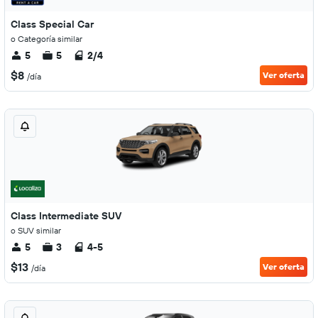
Class Special Car
o Categoría similar
5
5
2/4
$8
Ver oferta
/día
Class Intermediate SUV
o SUV similar
5
3
4-5
$13
Ver oferta
/día