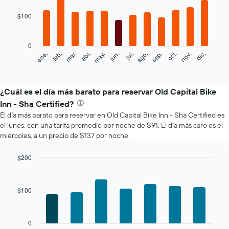
graphic.
chart
with
$100
12
bars.
0
El
feb.
may.
ago.
nov.
mar.
jun.
sep.
dic.
ene.
abr.
jul.
oct.
siguiente
End
of
gráfico
interactive
muestra
chart
el
¿Cuál es el día más barato para reservar Old Capital Bike
precio
Inn - Sha Certified?
promedio
El día más barato para reservar en Old Capital Bike Inn - Sha Certified es
de
el lunes, con una tarifa promedio por noche de $91. El día más caro es el
una
miércoles, a un precio de $137 por noche.
habitación
por
mes
$200
El
Bar
Chart
gráfico
graphic.
chart
with
muestra
$100
7
1
bars.
eje
X
El
0
que