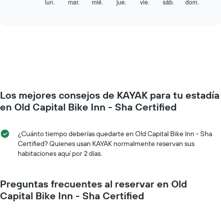
siguiente
lun.
mar.
mié.
jue.
vie.
sáb.
dom.
End
indica
of
gráfico
los
interactive
muestra
chart
meses.
el
El
precio
gráfico
promedio
muestra
de
1
una
eje
habitación
Y
por
que
Los mejores consejos de KAYAK para tu estadía
cada
indica
día
en Old Capital Bike Inn - Sha Certified
el
de
precio
la
promedio
semana
¿Cuánto tiempo deberías quedarte en Old Capital Bike Inn - Sha
de
El
Certified? Quienes usan KAYAK normalmente reservan sus
una
gráfico
habitaciones aquí por 2 días.
habitación
muestra
1
eje
Preguntas frecuentes al reservar en Old
X
Capital Bike Inn - Sha Certified
que
indica
los