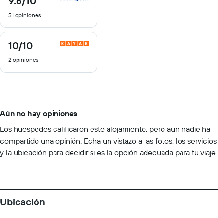
9.6
/10
de
51 opiniones
10
10
/10
10
de
2 opiniones
10
Aún no hay opiniones
Los huéspedes calificaron este alojamiento, pero aún nadie ha
compartido una opinión. Echa un vistazo a las fotos, los servicios
y la ubicación para decidir si es la opción adecuada para tu viaje.
Ubicación