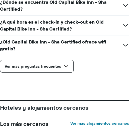
¿Dónde se encuentra Old Capital Bike Inn - Sha
días
de
Certified?
la
semana.
¿A qué hora es el check-in y check-out en Old
El
Capital Bike Inn - Sha Certified?
gráfico
muestra
1
¿Old Capital Bike Inn - Sha Certified ofrece wifi
eje
gratis?
Y
que
indica
Ver más preguntas frecuentes
el
precio
promedio
de
una
habitación
Hoteles y alojamientos cercanos
Los más cercanos
Ver más alojamientos cercanos