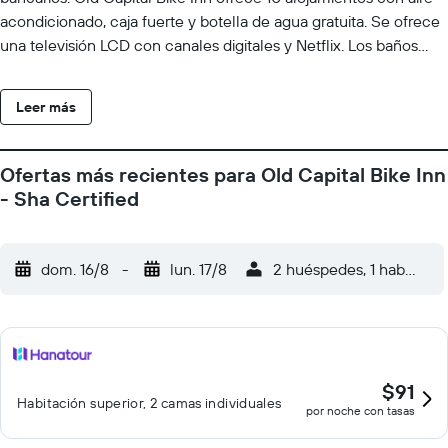
acondicionado, caja fuerte y botella de agua gratuita. Se ofrece
una televisión LCD con canales digitales y Netflix. Los baños
están dotados de albornoces, zapatillas, artículos de higiene
personal gratuitos y secador de pelo. Los servicios para las
Leer más
personas de negocios incluyen teléfono con llamadas locales
gratuitas (pueden existir restricciones). Se ofrece servicio de
limpieza todos los días y es posible solicitar tabla de planchar
Ofertas más recientes para Old Capital Bike Inn
con plancha. Los servicios de ocio y esparcimiento en este
- Sha Certified
hotel incluyen bicicletas gratuitas.
dom. 16/8
-
lun. 17/8
2 huéspedes, 1 habitació
$91
Habitación superior, 2 camas individuales
por noche con tasas