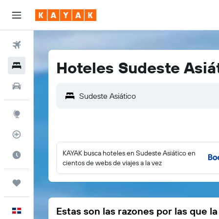
Vuelos
Hoteles Sudeste Asiá
Hoteles
Autos
Sudeste Asiático
Explore
Rastreador
KAYAK busca hoteles en Sudeste Asiático en
Cuándo ir
cientos de webs de viajes a la vez
Trips
Estas son las razones por las que l
Español