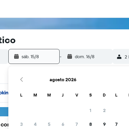
tico
sáb. 15/8
-
dom. 16/8
2 
agosto 2026
L
M
M
J
V
S
D
L
1
2
a comunidad viajera elige KAYAK
3
4
5
6
7
8
9
7