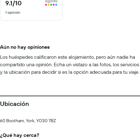
9.1
/10
9.1
de
1 opinión
10
Aún no hay opiniones
Los huéspedes calificaron este alojamiento, pero aún nadie ha
compartido una opinión. Echa un vistazo a las fotos, los servicios
y la ubicación para decidir si es la opción adecuada para tu viaje.
Ubicación
60 Bootham, York, YO30 7BZ
¿Qué hay cerca?