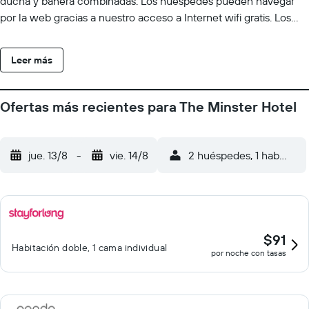
ducha y bañera combinadas. Los huéspedes pueden navegar
por la web gracias a nuestro acceso a Internet wifi gratis. Los
servicios para las personas de negocios incluyen escritorio y
teléfono. Es posible solicitar tabla de planchar con plancha y
Leer más
secador de pelo. Se ofrece servicio de limpieza todos los días.
Ofertas más recientes para The Minster Hotel
jue. 13/8
-
vie. 14/8
2 huéspedes, 1 habitació
$91
Habitación doble, 1 cama individual
por noche con tasas