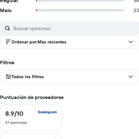
Regular
34
Malo
33
Ordenar por
:
Más recientes
Filtros
Todos los filtros
Puntuación de proveedores
8.9
/10
8.9
de
57 opiniones
10