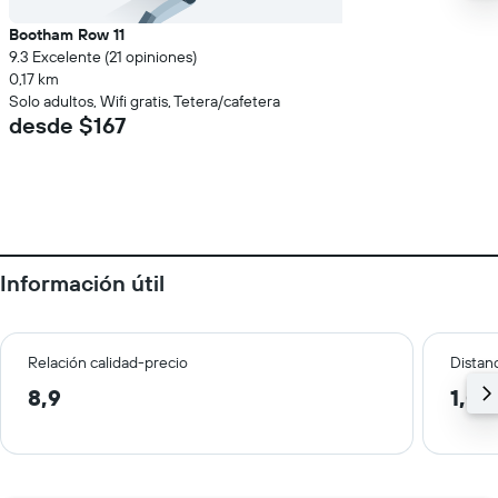
Bootham Row 11
9.3 Excelente (21 opiniones)
0,17 km
Solo adultos, Wifi gratis, Tetera/cafetera
desde $167
Información útil
Relación calidad-precio
Distanc
8,9
1,0 