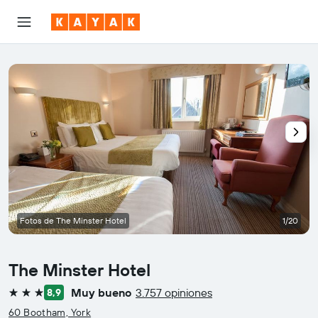
Fotos de The Minster Hotel
1/20
The Minster Hotel
Muy bueno
3.757 opiniones
8,9
3 estrellas
60 Bootham, York