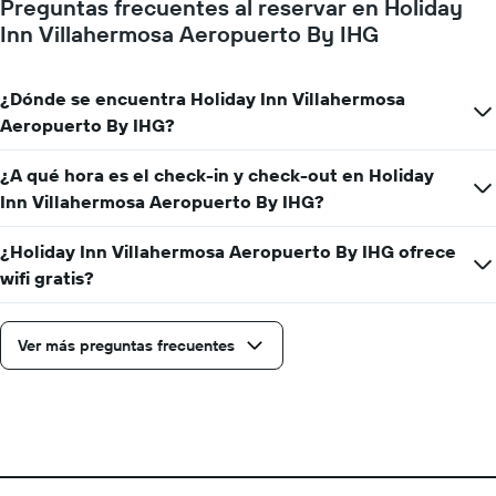
Preguntas frecuentes al reservar en Holiday
gráfico
Inn Villahermosa Aeropuerto By IHG
muestra
1
eje
¿Dónde se encuentra Holiday Inn Villahermosa
Y
que
Aeropuerto By IHG?
indica
el
¿A qué hora es el check-in y check-out en Holiday
precio
Inn Villahermosa Aeropuerto By IHG?
promedio
de
una
¿Holiday Inn Villahermosa Aeropuerto By IHG ofrece
habitación
wifi gratis?
Ver más preguntas frecuentes