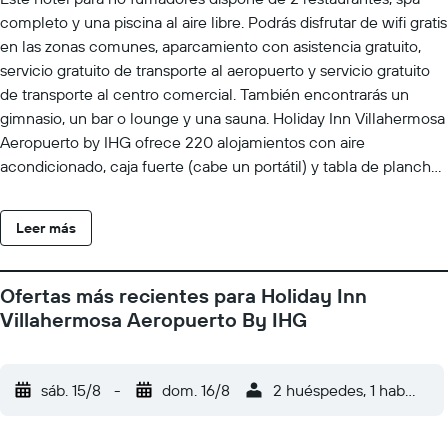
completo y una piscina al aire libre. Podrás disfrutar de wifi gratis
en las zonas comunes, aparcamiento con asistencia gratuito,
servicio gratuito de transporte al aeropuerto y servicio gratuito
de transporte al centro comercial. También encontrarás un
gimnasio, un bar o lounge y una sauna. Holiday Inn Villahermosa
Aeropuerto by IHG ofrece 220 alojamientos con aire
acondicionado, caja fuerte (cabe un portátil) y tabla de planchar
con plancha. Las camas están vestidas con ropa de cama de
alta calidad. Este hotel en Villahermosa ofrece acceso a Internet
Leer más
wifi gratis. Los baños están equipados con ducha. También hay
camas supletorias gratuitas a disposición de los clientes. Se
ofrece servicio de limpieza todos los días. En el alojamiento hay
Ofertas más recientes para Holiday Inn
3 bañeras de hidromasaje además de piscina al aire libre.
Villahermosa Aeropuerto By IHG
Además de una piscina infantil, los servicios de ocio y
esparcimiento incluyen sauna y gimnasio. No se permite la
entrada al gimnasio y al hidromasaje a huéspedes menores de
sáb. 15/8
-
dom. 16/8
2 huéspedes, 1 habitació
12 años. Se pueden practicar las actividades de ocio y
esparcimiento que se indican más abajo en las instalaciones o