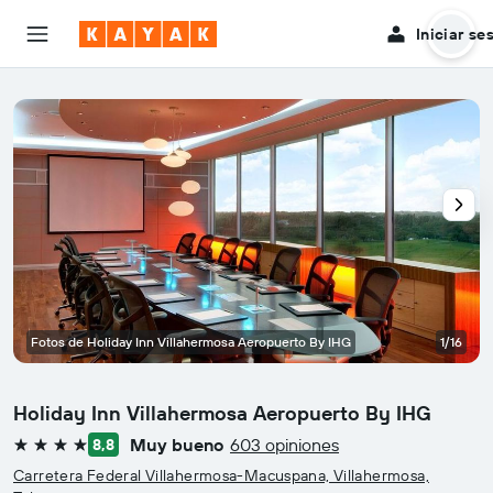
Iniciar se
Fotos de Holiday Inn Villahermosa Aeropuerto By IHG
1/16
Holiday Inn Villahermosa Aeropuerto By IHG
Muy bueno
603 opiniones
8,8
4 estrellas
Carretera Federal Villahermosa-Macuspana, Villahermosa,