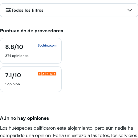
Todos los filtros
Puntuación de proveedores
8.8
/10
8.8
de
374 opiniones
10
7.1
/10
7.1
de
1 opinión
10
Aún no hay opiniones
Los huéspedes calificaron este alojamiento, pero aún nadie ha
compartido una opinión. Echa un vistazo a las fotos, los servicios