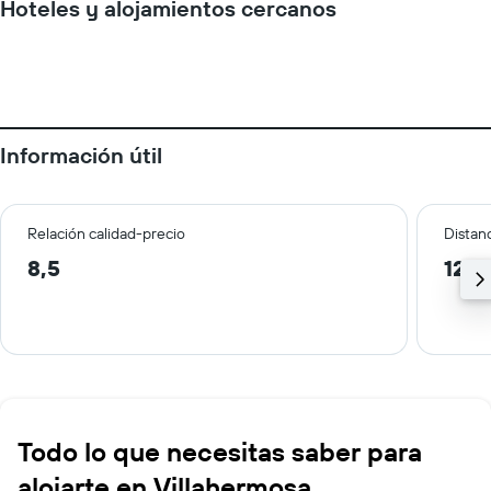
Hoteles y alojamientos cercanos
Información útil
Relación calidad-precio
Distanc
8,5
12,1
Todo lo que necesitas saber para
alojarte en Villahermosa