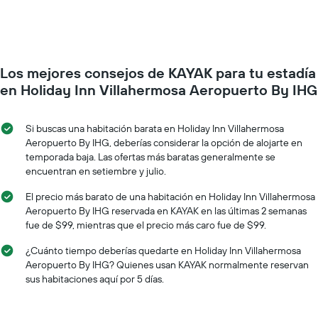
promedio
muestra
de
1
una
eje
habitación
Y
por
que
Los mejores consejos de KAYAK para tu estadía
cada
indica
día
en Holiday Inn Villahermosa Aeropuerto By IHG
el
de
precio
la
promedio
semana
Si buscas una habitación barata en Holiday Inn Villahermosa
de
El
Aeropuerto By IHG, deberías considerar la opción de alojarte en
una
gráfico
temporada baja. Las ofertas más baratas generalmente se
habitación
muestra
encuentran en setiembre y julio.
1
eje
El precio más barato de una habitación en Holiday Inn Villahermosa
X
Aeropuerto By IHG reservada en KAYAK en las últimas 2 semanas
que
fue de $99, mientras que el precio más caro fue de $99.
indica
los
¿Cuánto tiempo deberías quedarte en Holiday Inn Villahermosa
días
Aeropuerto By IHG? Quienes usan KAYAK normalmente reservan
de
sus habitaciones aquí por 5 días.
la
semana.
El