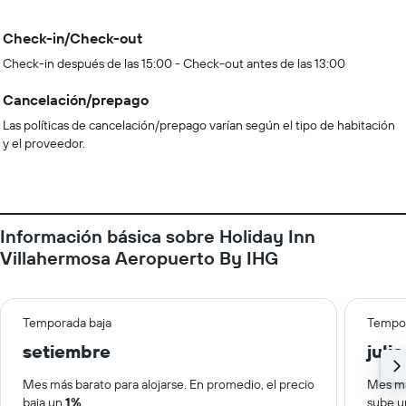
Check-in/Check-out
Check-in después de las 15:00 - Check-out antes de las 13:00
Cancelación/prepago
Las políticas de cancelación/prepago varían según el tipo de habitación
y el proveedor.
Información básica sobre Holiday Inn
Villahermosa Aeropuerto By IHG
Temporada baja
Tempor
setiembre
julio
Mes más barato para alojarse. En promedio, el precio
Mes má
baja un
1%
.
sube 