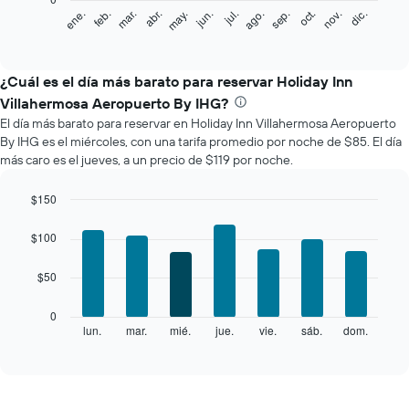
El
feb.
may.
ago.
nov.
mar.
jun.
sep.
dic.
ene.
abr.
jul.
oct.
siguiente
End
of
gráfico
interactive
muestra
chart
el
¿Cuál es el día más barato para reservar Holiday Inn
precio
Villahermosa Aeropuerto By IHG?
promedio
El día más barato para reservar en Holiday Inn Villahermosa Aeropuerto
de
By IHG es el miércoles, con una tarifa promedio por noche de $85. El día
una
más caro es el jueves, a un precio de $119 por noche.
habitación
por
mes
$150
El
Bar
Chart
gráfico
graphic.
chart
$100
with
muestra
7
1
$50
bars.
eje
X
El
0
que
siguiente
lun.
mar.
mié.
jue.
vie.
sáb.
dom.
End
indica
of
gráfico
los
interactive
muestra
chart
meses.
el
El
precio
gráfico