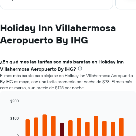
Holiday Inn Villahermosa
Aeropuerto By IHG
¿En qué mes las tarifas son más baratas en Holiday Inn
Villahermosa Aeropuerto By IHG?
El mes más barato para alojarse en Holiday Inn Villahermosa Aeropuerto
By IHG es mayo, con una tarifa promedio por noche de $78. El mes más
caro es marzo, a un precio de $125 por noche.
$200
Bar
Chart
graphic.
chart
with
$100
12
bars.
0