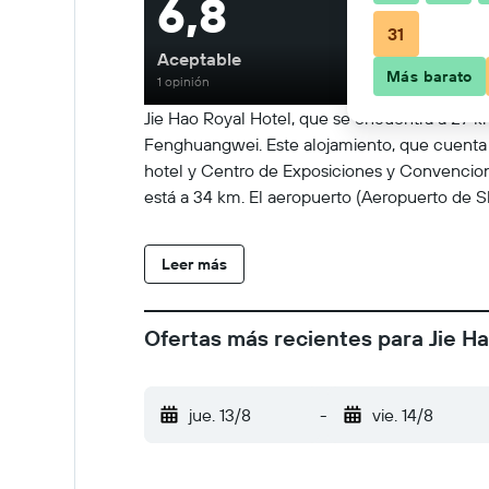
6,8
31
Aceptable
Más barato
1 opinión
Jie Hao Royal Hotel, que se encuentra a 27
Fenghuangwei. Este alojamiento, que cuenta 
hotel y Centro de Exposiciones y Convencion
está a 34 km. El aeropuerto (Aeropuerto de 
Leer más
Ofertas más recientes para Jie H
jue. 13/8
-
vie. 14/8