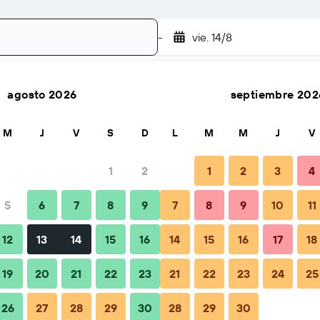
-
vie. 14/8
agosto 2026
septiembre 202
Buscar
M
J
V
S
D
L
M
M
J
V
1
2
1
2
3
4
5
6
7
8
9
7
8
9
10
11
Consejos y preguntas frecuentes
Alojamientos cercanos
12
13
14
15
16
14
15
16
17
18
19
20
21
22
23
21
22
23
24
25
26
27
28
29
30
28
29
30