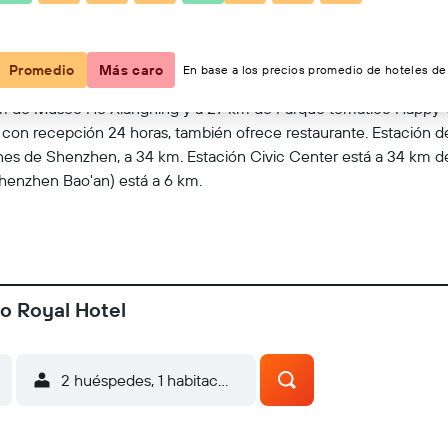
Ver en el mapa
Promedio
Más caro
En base a los precios promedio de hoteles de 
 km de Museo He Xiangning y a 27 km de Parque temático Happy 
con recepción 24 horas, también ofrece restaurante. Estación d
es de Shenzhen, a 34 km. Estación Civic Center está a 34 km de
Shenzhen Bao'an) está a 6 km.
ao Royal Hotel
2 huéspedes, 1 habitación