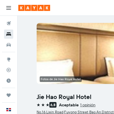
Vuelos
Hoteles
Autos
Explore
Rastreador
Fotos de Jie Hao Royal Hotel
Cuándo ir
Trips
Jie Hao Royal Hotel
Aceptable
1 opinión
6,8
3 estrellas
Español
No.16 Lixin Road,Fuyong Street,Bao An Distric