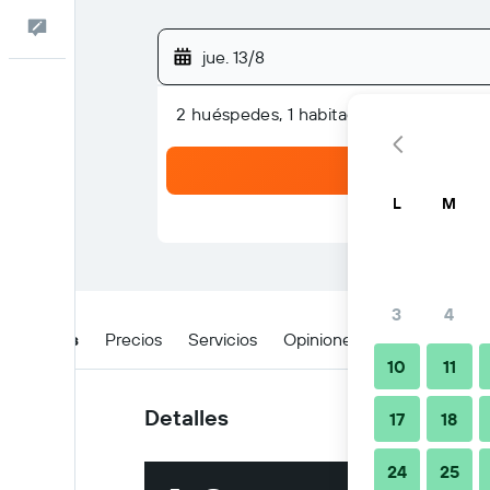
Comentarios
jue. 13/8
2 huéspedes, 1 habitación
L
M
3
4
Detalles
Precios
Servicios
Opiniones
Ubicación
10
11
Detalles
17
18
24
25