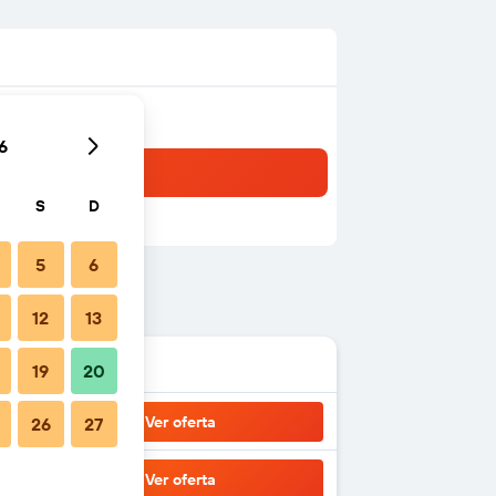
6
S
D
5
6
12
13
19
20
Ver oferta
26
27
Ver oferta