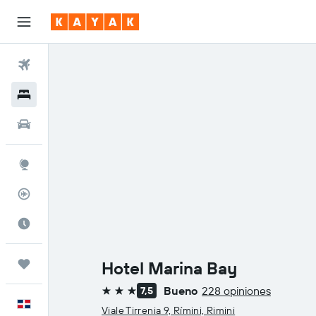
Vuelos
Hoteles
Autos
Explore
Rastreador
Cuándo ir
Trips
Hotel Marina Bay
Bueno
228 opiniones
7,5
3 estrellas
Español
Viale Tirrenia 9, Rímini, Rimini