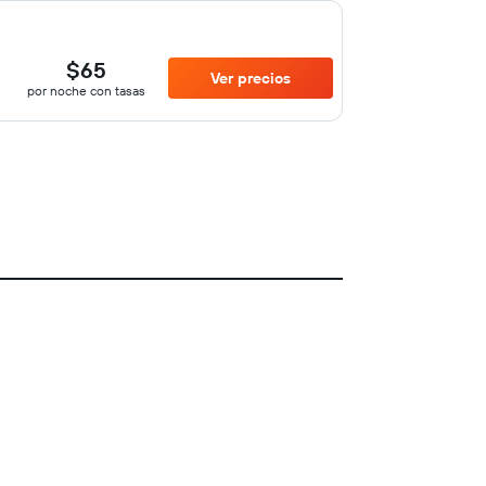
$65
Ver precios
por noche con tasas