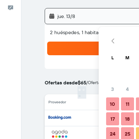
Comentarios
jue. 13/8
2 huéspedes, 1 habitación
L
M
Ofertas desde
$65
/
Oferta más barata de prec
3
4
Proveedor
10
11
17
18
24
25