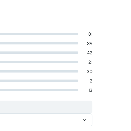
81
39
42
21
30
2
13