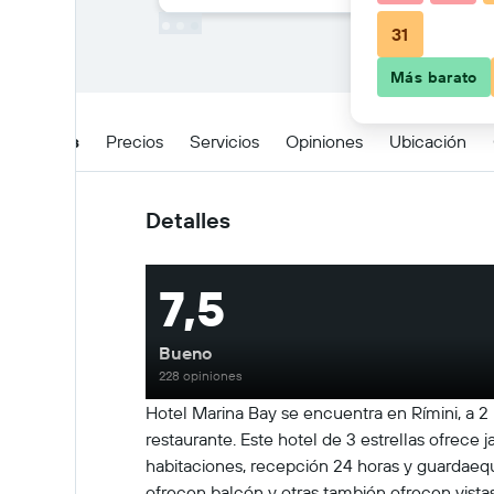
31
Más barato
Detalles
Precios
Servicios
Opiniones
Ubicación
Detalles
7,5
Bueno
228 opiniones
Hotel Marina Bay se encuentra en Rímini, a 2
restaurante. Este hotel de 3 estrellas ofrece 
habitaciones, recepción 24 horas y guardaequip
ofrecen balcón y otras también ofrecen vistas