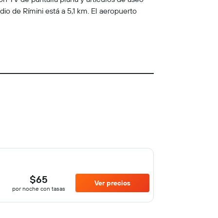
adio de Rímini está a 5,1 km. El aeropuerto
$65
Ver precios
por noche con tasas