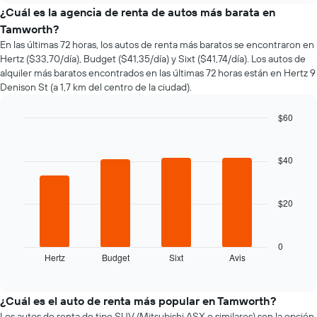
el
¿Cuál es la agencia de renta de autos más barata en
precio
Tamworth?
de
En las últimas 72 horas, los autos de renta más baratos se encontraron en
un
Hertz ($33,70/día), Budget ($41,35/día) y Sixt ($41,74/día). Los autos de
auto
alquiler más baratos encontrados en las últimas 72 horas están en Hertz 9
de
Denison St (a 1,7 km del centro de la ciudad).
renta
a
medida
$60
que
Bar
Chart
se
graphic.
chart
with
acerca
$40
4
la
bars.
fecha
de
$20
El
la
siguiente
reserva.
gráfico
El
muestra
0
gráfico
Hertz
Budget
Sixt
Avis
las
End
muestra
of
cuatro
1
interactive
empresas
chart
eje
de
¿Cuál es el auto de renta más popular en Tamworth?
X
renta
Los autos de renta de tipo SUV (Mitsubishi ASX o similares) son la opción