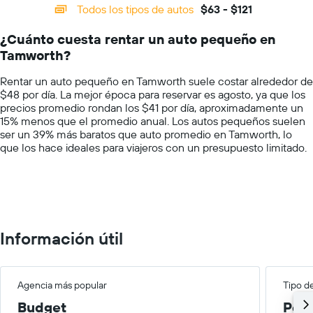
categories.
Todos los tipos de autos
$63 - $121
de
Range:
un
14
auto
¿Cuánto cuesta rentar un auto pequeño en
categories.
de
Tamworth?
The
renta
chart
por
Rentar un auto pequeño en Tamworth suele costar alrededor de
has
empresa.
$48 por día. La mejor época para reservar es agosto, ya que los
1
precios promedio rondan los $41 por día, aproximadamente un
Y
15% menos que el promedio anual. Los autos pequeños suelen
axis
ser un 39% más baratos que auto promedio en Tamworth, lo
displaying
que los hace ideales para viajeros con un presupuesto limitado.
values.
Range:
0
to
150.
Información útil
Agencia más popular
Tipo d
Budget
Peq