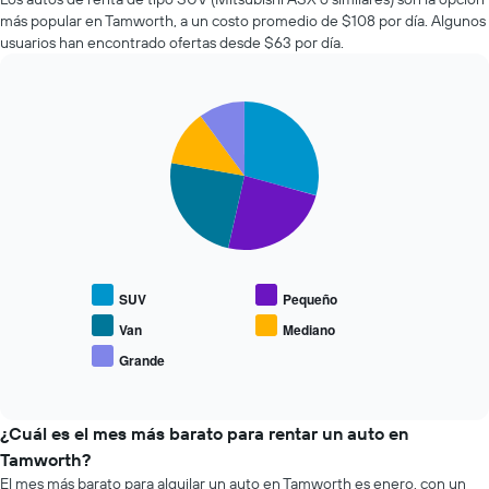
que
de
más popular en Tamworth, a un costo promedio de $108 por día. Algunos
indica
autos
la
usuarios han encontrado ofertas desde $63 por día.
más
cantidad
económicas
de
de
días
Pie
Chart
las
previos
graphic.
chart
últimas
a
with
72
5
la
horas.
slices.
reserva.
El
El
gráfico
El
gráfico
muestra
siguiente
muestra
1
gráfico
1
eje
muestra
eje
SUV
Pequeño
X
el
Y
que
precio
Van
Mediano
que
indica
promedio
indica
Grande
las
End
de
el
of
4
los
precio
interactive
empresas
tipos
chart
promedio
más
de
¿Cuál es el mes más barato para rentar un auto en
de
baratas
autos
un
Tamworth?
de
más
auto
El mes más barato para alquilar un auto en Tamworth es enero, con un