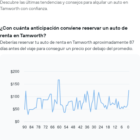
Descubre las últimas tendencias y consejos para alquilar un auto en
Tamworth con confianza.
¿Con cuánta anticipación conviene reservar un auto de
renta en Tamworth?
Deberías reservar tu auto de renta en Tamworth aproximadamente 87
días antes del viaje para conseguir un precio por debajo del promedio.
$200
Line
Chart
graphic.
chart
with
$150
91
data
$100
points.
El
$50
siguiente
gráfico
$0
muestra
90
84
78
72
66
60
54
48
42
36
30
24
18
12
6
0
End
of
cómo
interactive
varía
chart