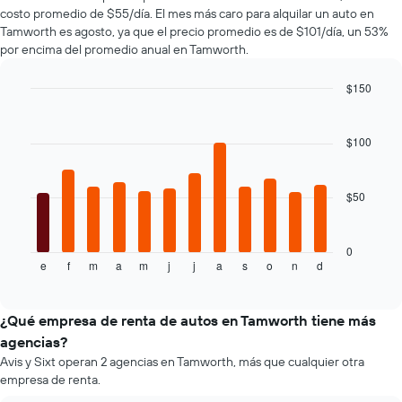
renta
populares.
de
costo promedio de $55/día. El mes más caro para alquilar un auto en
de
renta.
Tamworth es agosto, ya que el precio promedio es de $101/día, un 53%
autos
por encima del promedio anual en Tamworth.
El
gráfico
muestra
$150
1
Bar
Chart
eje
graphic.
chart
with
Y
$100
12
que
bars.
indica
el
$50
El
precio
siguiente
más
gráfico
barato
muestra
0
de
e
f
m
a
m
j
j
a
s
o
n
d
el
End
un
of
precio
interactive
auto
promedio
chart
de
de
¿Qué empresa de renta de autos en Tamworth tiene más
renta
un
agencias?
por
auto
empresa.
Avis y Sixt operan 2 agencias en Tamworth, más que cualquier otra
de
empresa de renta.
renta