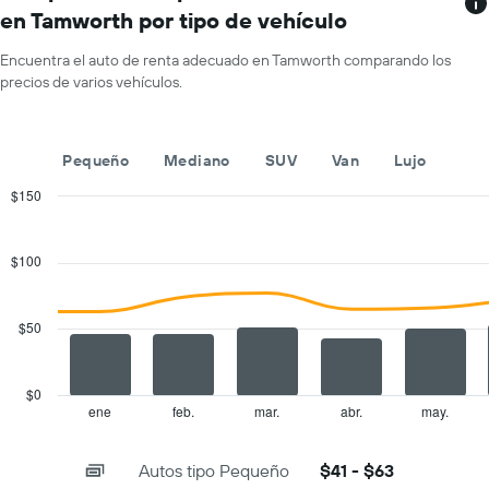
muestra
promedio
en Tamworth por tipo de vehículo
1
de
eje
un
Encuentra el auto de renta adecuado en Tamworth comparando los
X
auto
precios de varios vehículos.
que
de
indica
renta
las
por
empresas
día.
Pequeño
Mediano
SUV
Van
Lujo
de
renta
$150
de
Combination
Chart
autos.
graphic.
chart
with
El
$100
2
gráfico
data
muestra
series.
1
$50
eje
The
Y
chart
que
has
$0
indica
1
ene
feb.
mar.
abr.
may.
End
el
of
X
precio
interactive
axis
chart
más
Autos tipo Pequeño
$41 - $63
displaying
barato