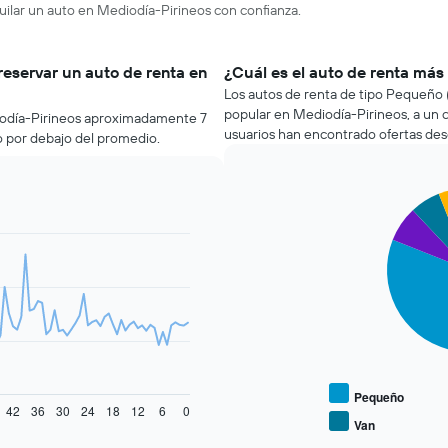
uilar un auto en Mediodía-Pirineos con confianza.
reservar un auto de renta en
¿Cuál es el auto de renta más
Los autos de renta de tipo Pequeño (
popular en Mediodía-Pirineos, a un 
iodía-Pirineos aproximadamente 7
usuarios han encontrado ofertas des
io por debajo del promedio.
Pie
Chart
graphic.
chart
with
4
slices.
El
siguiente
gráfico
muestra
el
precio
Pequeño
42
36
30
24
18
12
6
0
promedio
Van
End
de
of