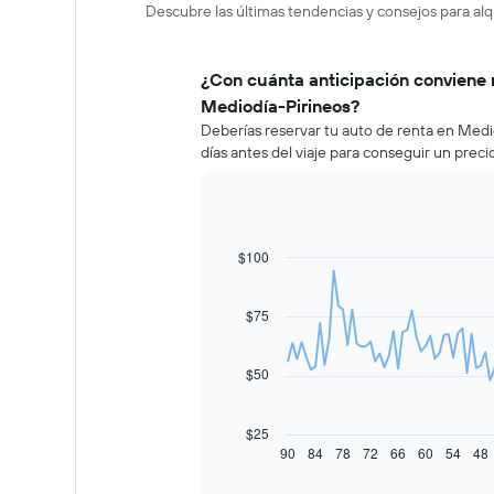
Descubre las últimas tendencias y consejos para alq
¿Con cuánta anticipación conviene 
Mediodía-Pirineos?
Deberías reservar tu auto de renta en Med
días antes del viaje para conseguir un prec
$100
Line
Chart
graphic.
chart
with
91
$75
data
points.
$50
El
siguiente
gráfico
$25
muestra
90
84
78
72
66
60
54
48
End
of
cómo
interactive
varía