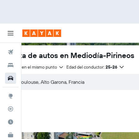
Vuelos
Renta de autos en Mediodía-Pirineos
Hoteles
Entrega en el mismo punto
Edad del conductor:
25-26
Autos
Explore
Rastreador
Cuándo ir
KAYAK for Business
NUEVO