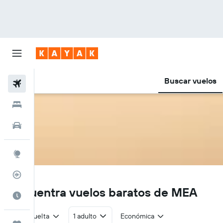
Buscar vuelos
Vuelos
Hoteles
Autos
Explore
Rastreador
ME
Encuentra vuelos baratos de MEA
Cuándo ir
Ida y vuelta
1 adulto
Económica