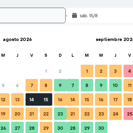
-
sáb. 15/8
agosto 2026
septiembre 202
Buscar
M
J
V
S
D
L
M
M
J
V
1
2
1
2
3
4
io por noche
5
6
7
8
9
7
8
9
10
11
Total noche
12
13
14
15
16
14
15
16
17
18
$98
19
20
21
22
23
21
22
23
24
25
26
27
28
29
30
28
29
30
$99