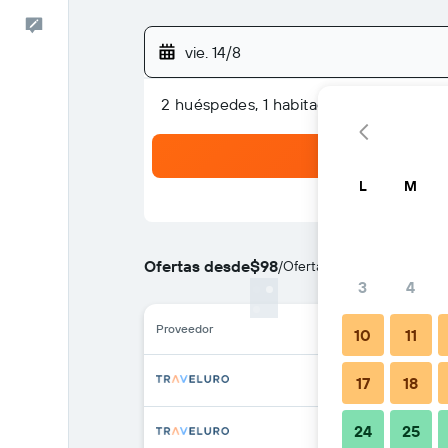
Comentarios
vie. 14/8
2 huéspedes, 1 habitación
L
M
Ofertas desde
$98
/
Oferta más barata de prec
3
4
Proveedor
10
11
17
18
24
25