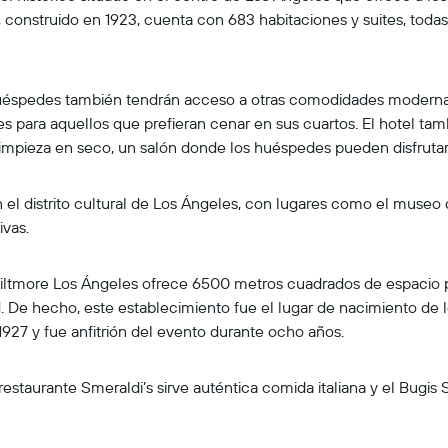
l, construido en 1923, cuenta con 683 habitaciones y suites, tod
huéspedes también tendrán acceso a otras comodidades modernas.
es para aquellos que prefieran cenar en sus cuartos. El hotel ta
e limpieza en seco, un salón donde los huéspedes pueden disfruta
 el distrito cultural de Los Ángeles, con lugares como el muse
ivas.
m Biltmore Los Ángeles ofrece 6500 metros cuadrados de espacio
. De hecho, este establecimiento fue el lugar de nacimiento de 
927 y fue anfitrión del evento durante ocho años.
restaurante Smeraldi’s sirve auténtica comida italiana y el Bugis