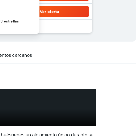
Ver oferta
3 estrellas
entos cercanos
os huéspedes un alojamiento único durante su