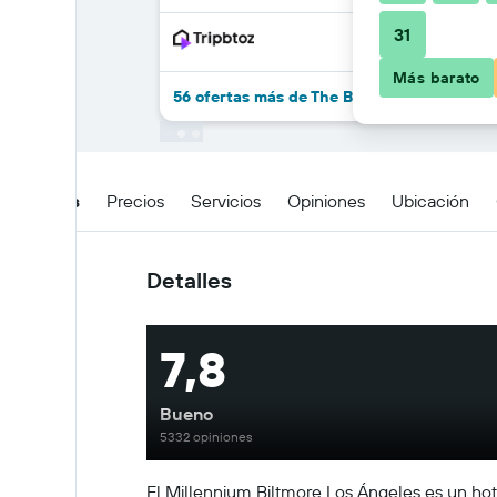
31
Más barato
56 ofertas más de The Biltmore Los Angele
Detalles
Precios
Servicios
Opiniones
Ubicación
Detalles
7,8
Bueno
5332 opiniones
El Millennium Biltmore Los Ángeles es un hot