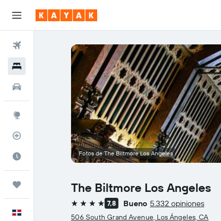
Vuelos
Hoteles
Autos
Explore
Rastreador
Fotos de The Biltmore Los Angeles
Cuándo ir
Trips
The Biltmore Los Angeles
Bueno
5.332 opiniones
7,8
4 estrellas
Español
506 South Grand Avenue, Los Ángeles, CA