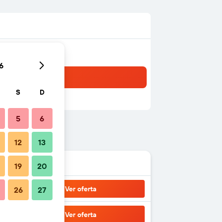
6
S
D
5
6
12
13
19
20
Ver oferta
26
27
Ver oferta