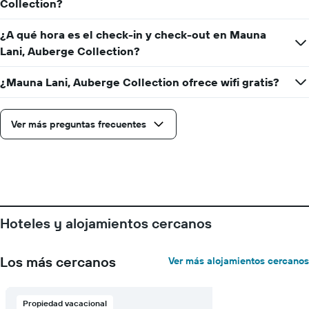
estadía
Collection?
El
gráfico
¿A qué hora es el check-in y check-out en Mauna
muestra
Lani, Auberge Collection?
1
eje
Y
¿Mauna Lani, Auberge Collection ofrece wifi gratis?
que
indica
el
Ver más preguntas frecuentes
precio
promedio
de
una
habitación
Hoteles y alojamientos cercanos
Los más cercanos
Ver más alojamientos cercanos
Propiedad vacacional