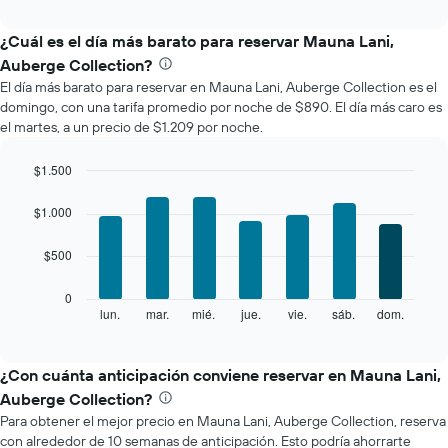
interactive
muestra
chart
el
¿Cuál es el día más barato para reservar Mauna Lani,
precio
Auberge Collection?
promedio
El día más barato para reservar en Mauna Lani, Auberge Collection es el
de
domingo, con una tarifa promedio por noche de $890. El día más caro es
una
el martes, a un precio de $1.209 por noche.
habitación
por
mes
$1.500
El
Bar
Chart
gráfico
graphic.
chart
$1.000
with
muestra
7
1
$500
bars.
eje
X
El
0
que
siguiente
lun.
mar.
mié.
jue.
vie.
sáb.
dom.
End
indica
of
gráfico
los
interactive
muestra
chart
meses.
el
¿Con cuánta anticipación conviene reservar en Mauna Lani,
El
precio
gráfico
Auberge Collection?
promedio
muestra
Para obtener el mejor precio en Mauna Lani, Auberge Collection, reserva
de
1
con alrededor de 10 semanas de anticipación. Esto podría ahorrarte
una