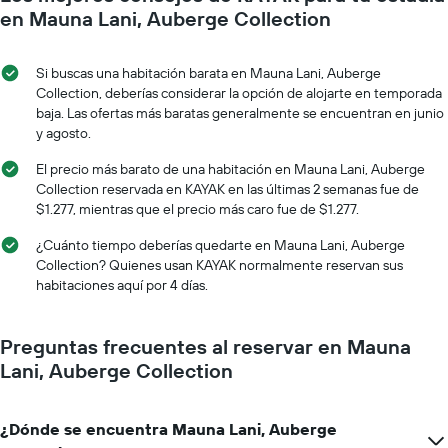
1
se
en Mauna Lani, Auberge Collection
eje
acerca
Y
la
que
fecha
Si buscas una habitación barata en Mauna Lani, Auberge
indica
de
Collection, deberías considerar la opción de alojarte en temporada
el
la
baja. Las ofertas más baratas generalmente se encuentran en junio
precio
estadía
y agosto.
promedio
El
de
gráfico
El precio más barato de una habitación en Mauna Lani, Auberge
una
muestra
Collection reservada en KAYAK en las últimas 2 semanas fue de
habitación
1
$1.277, mientras que el precio más caro fue de $1.277.
eje
X
¿Cuánto tiempo deberías quedarte en Mauna Lani, Auberge
que
Collection? Quienes usan KAYAK normalmente reservan sus
indica
habitaciones aquí por 4 días.
la
cantidad
de
Preguntas frecuentes al reservar en Mauna
días
Lani, Auberge Collection
que
faltan
para
¿Dónde se encuentra Mauna Lani, Auberge
la