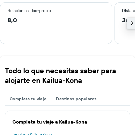
Relación calidad-precio
Distanc
8,0
36,5
Todo lo que necesitas saber para
alojarte en Kailua-Kona
Completa tu viaje
Destinos populares
Completa tu viaje a Kailua-Kona
Vuelos a Kailua-Kona