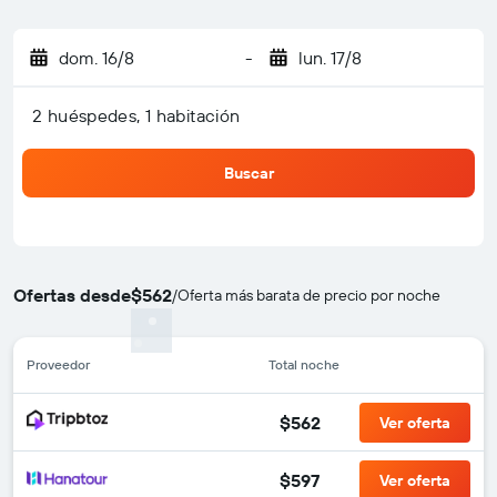
dom. 16/8
-
lun. 17/8
2 huéspedes, 1 habitación
Buscar
Ofertas desde
$562
/
Oferta más barata de precio por noche
Proveedor
Total noche
$562
Ver oferta
$597
Ver oferta