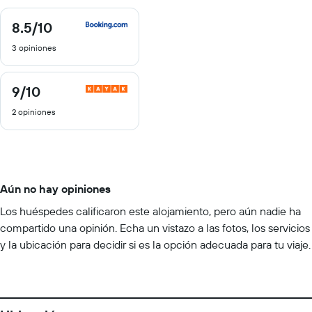
8.5
/10
8.5
de
3 opiniones
10
9
/10
9
de
2 opiniones
10
Aún no hay opiniones
Los huéspedes calificaron este alojamiento, pero aún nadie ha
compartido una opinión. Echa un vistazo a las fotos, los servicios
y la ubicación para decidir si es la opción adecuada para tu viaje.