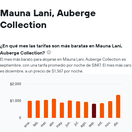
Mauna Lani, Auberge
Collection
¿En qué mes las tarifas son más baratas en Mauna Lani,
Auberge Collection?
El mes más barato para alojarse en Mauna Lani, Auberge Collection es
septiembre, con una tarifa promedio por noche de $847. El mes más caro
es diciembre, a un precio de $1.367 por noche.
$2.000
Bar
Chart
graphic.
chart
with
$1.000
12
bars.
0
El
ene.
feb.
mar.
abr.
may.
jun.
jul.
ago.
sep.
oct.
nov.
dic.
siguiente
End
of
gráfico