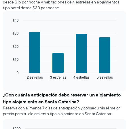
desde $16 por noche y habitaciones de 4 estrellas en alojamientos
a
Y
tipo hotel desde $30 por noche.
partir
que
de
indica
los
$40
el
últimos
Bar
precio
Chart
3 días
graphic.
chart
promedio
$30
with
y
de
4
agrupado
una
bars.
$20
por
habitación
número
El
de
$10
siguiente
estrellas
gráfico
El
muestra
0
gráfico
2 estrellas
3 estrellas
4 estrellas
5 estrellas
el
End
muestra
of
precio
interactive
1
promedio
chart
eje
de
¿Con cuánta anticipación debo reservar un alojamiento
X
una
tipo alojamiento en Santa Catarina?
que
habitación
indica
Reserva con al menos 7 días de anticipación y conseguirás el mejor
para
las
precio para tu alojamiento tipo alojamiento en Santa Catarina.
este
categorías
fin
de
de
$200