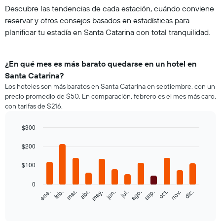
Descubre las tendencias de cada estación, cuándo conviene
reservar y otros consejos basados en estadísticas para
planificar tu estadía en Santa Catarina con total tranquilidad.
¿En qué mes es más barato quedarse en un hotel en
Santa Catarina?
Los hoteles son más baratos en Santa Catarina en septiembre, con un
precio promedio de $50. En comparación, febrero es el mes más caro,
con tarifas de $216.
$300
Bar
Chart
graphic.
$200
chart
with
12
$100
bars.
0
El
feb.
may.
ago.
nov.
ene.
abr.
jul.
oct.
mar.
jun.
sep.
dic.
siguiente
End
of
gráfico
interactive
muestra
chart