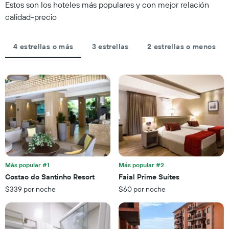
categorías
Estos son los hoteles más populares y con mejor relación
de
fecha
de
los
de
calidad-precio
los
últimos
la
hoteles
3 días
estadía
por
El
4 estrellas o más
3 estrellas
2 estrellas o menos
estrellas.
gráfico
El
muestra
gráfico
1
muestra
eje
1
X
eje
que
X
indica
que
la
indica
cantidad
el
de
precio
días
promedio
que
de
Más popular #1
Más popular #2
faltan
una
Costao do Santinho Resort
Faial Prime Suítes
para
habitación
$339 por noche
$60 por noche
la
para
estadía
este
El
fin
gráfico
de