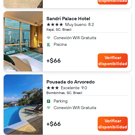
disponibilidad
Sandri Palace Hotel
4 estrellas
Muy bueno
8.2
Itajaí, SC, Brasil
Conexión Wifi Gratuita
Piscina
Verificar
+$66
disponibilidad
Pousada do Arvoredo
3 estrellas
Excelente
9.0
Bombinhas, SC, Brasil
Parking
Conexión Wifi Gratuita
Verificar
+$66
disponibilidad