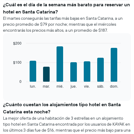
el
¿Cuál es el día de la semana más barato para reservar un
precio
hotel en Santa Catarina?
promedio
El martes conseguirás las tarifas más bajas en Santa Catarina, a un
de
precio promedio de $79 por noche; mientras que el miércoles
una
encontrarás los precios más altos, a un promedio de $187.
habitación
por
mes
$200
El
Bar
Chart
gráfico
graphic.
chart
with
muestra
$100
7
1
bars.
eje
X
El
0
que
siguiente
lun.
mar.
mié.
jue.
vie.
sáb.
dom.
End
indica
of
gráfico
los
interactive
muestra
chart
meses.
el
¿Cuánto cuestan los alojamientos tipo hotel en Santa
El
precio
gráfico
Catarina esta noche?
promedio
muestra
La mejor oferta de una habitación de 3 estrellas en un alojamiento
de
1
tipo hotel en Santa Catarina encontrada por los usuarios de KAYAK en
una
eje
los últimos 3 días fue de $16, mientras que el precio más bajo para una
habitación
Y