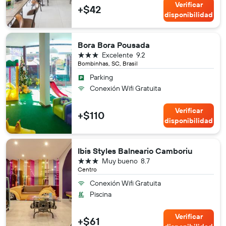
Verificar
+$42
disponibilidad
Bora Bora Pousada
3 estrellas
Excelente
9.2
Bombinhas, SC, Brasil
Parking
Conexión Wifi Gratuita
Verificar
+$110
disponibilidad
Ibis Styles Balneario Camboriu
3 estrellas
Muy bueno
8.7
Centro
Conexión Wifi Gratuita
Piscina
Verificar
+$61