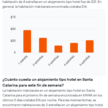
habitación de 4 estrellas en un alojamiento tipo hotel fue de $21. En
por
que
general, la habitación más barata encontrada costaba $16.
cada
indica
día
el
de
$75
precio
la
Bar
promedio
Chart
semana
graphic.
chart
de
$50
El
with
una
5
gráfico
habitación
bars.
muestra
$25
1
El
eje
siguiente
0
X
gráfico
3 estrellas
4 estrellas
5 estrellas
1 estrella
2 estrellas
que
muestra
indica
el
End
los
of
precio
días
interactive
promedio
chart
de
de
¿Cuánto cuesta un alojamiento tipo hotel en Santa
la
una
semana.
Catarina para este fin de semana?
habitación
El
La habitación más barata en un alojamiento tipo hotel en Santa
para
gráfico
Catarina para el próximo fin de semana encontrada en KAYAK en los
esta
muestra
últimos 3 días costaba $16 por noche. Para las mismas fechas, se
noche,
1
encontraron habitaciones de 3 estrellas en un alojamiento tipo hotel
calculado
eje