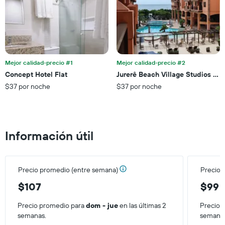
muestra
semana,
1
calculado
eje
a
Y
partir
que
de
indica
los
el
últimos
Mejor calidad-precio #1
Mejor calidad-precio #2
precio
3 días.
Concept Hotel Flat
Jurerê Beach Village Studios Pa
promedio
$37 por noche
$37 por noche
de
una
habitación
Información útil
Precio promedio (entre semana)
Precio 
$107
$99
Precio promedio para
dom - jue
en las últimas 2
Precio 
semanas.
semana