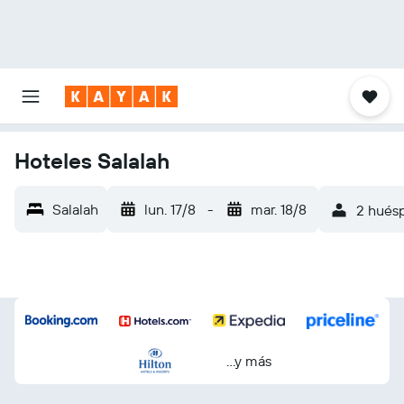
Hoteles Salalah
Salalah
lun. 17/8
-
mar. 18/8
2 huésp
...y más